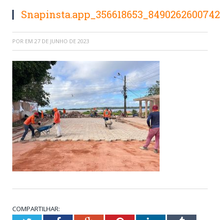
Snapinsta.app_356618653_8490262600742
POR
EM
27 DE JUNHO DE 2023
COMPARTILHAR: