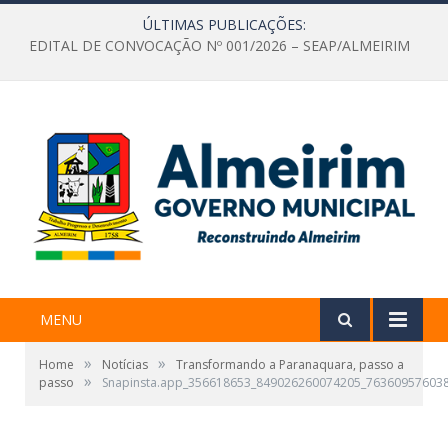
ÚLTIMAS PUBLICAÇÕES:
EDITAL DE CONVOCAÇÃO Nº 001/2026 – SEAP/ALMEIRIM
MENU
»
»
Home
Notícias
Transformando a Paranaquara, passo a
»
passo
Snapinsta.app_356618653_849026260074205_76360957603