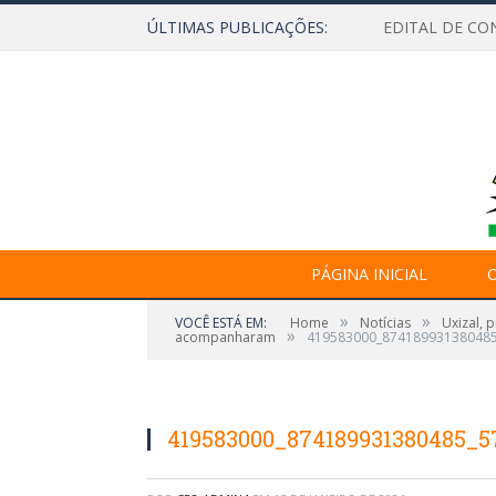
ÚLTIMAS PUBLICAÇÕES:
EDITAL DE CO
PÁGINA INICIAL
O
»
»
VOCÊ ESTÁ EM:
Home
Notícias
Uxizal, 
»
acompanharam
419583000_87418993138048
419583000_874189931380485_5