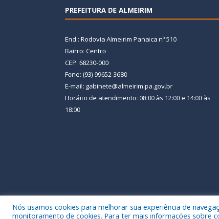
PREFEITURA DE ALMEIRIM
End.: Rodovia Almeirim Panaica nº 510
Bairro: Centro
CEP: 68230-000
Fone: (93) 99652-3680
E-mail: gabinete@almeirim.pa.gov.br
Horário de atendimento: 08:00 às 12:00 e 14:00 às
18:00
Nós usamos cookies para melhorar sua experiência de navegação
Todos os direitos reservados a Prefeitura Municipal
monitoramento de cookies. Para ter mais informações sobre como