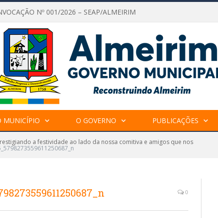
NVOCAÇÃO Nº 001/2026 – SEAP/ALMEIRIM
 MUNICÍPIO
O GOVERNO
PUBLICAÇÕES
prestigiando a festividade ao lado da nossa comitiva e amigos que nos
5_5798273559611250687_n
798273559611250687_n
0