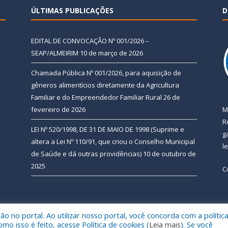
ÚLTIMAS PUBLICAÇÕES
D
EDITAL DE CONVOCAÇÃO Nº 001/2026 –
SEAP/ALMEIRIM
10 de março de 2026
Chamada Pública Nº 001/2026, para aquisição de
gêneros alimentícios diretamente da Agricultura
Familiar e do Empreendedor Familiar Rural
26 de
fevereiro de 2026
M
R
LEI Nº 520/1998, DE 31 DE MAIO DE 1998 (Suprime e
g
altera a Lei Nº 110/91, que criou o Conselho Municipal
l
de Saúde e dá outras providências)
10 de outubro de
2025
C
 no portal. Ao utilizar nosso portal, você concorda com a polític
 de Almeirim.
Mapa do Si
 isso é feito, acesse Política de cookies (
Leia mais
). Se você