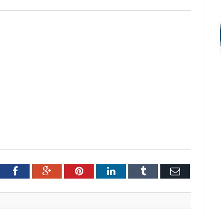
tter
Facebook
Google+
Pinterest
LinkedIn
Tumblr
Email