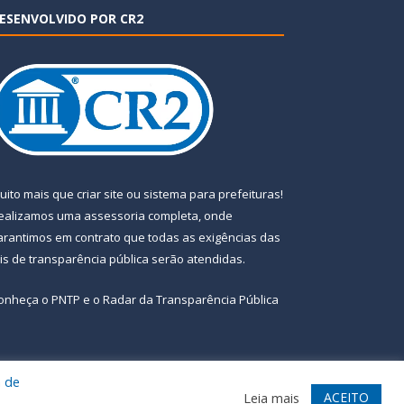
ESENVOLVIDO POR CR2
uito mais que
criar site
ou
sistema para prefeituras
!
ealizamos uma
assessoria
completa, onde
arantimos em contrato que todas as exigências das
eis de transparência pública
serão atendidas.
onheça o
PNTP
e o
Radar da Transparência Pública
a de
te
Acessar Área Administrativa
Acessar Webmail
ACEITO
Leia mais