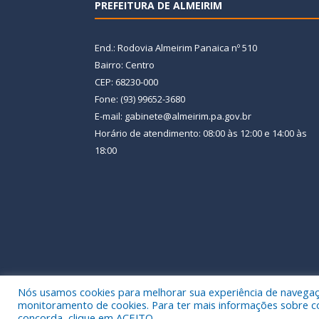
PREFEITURA DE ALMEIRIM
End.: Rodovia Almeirim Panaica nº 510
Bairro: Centro
CEP: 68230-000
Fone: (93) 99652-3680
E-mail: gabinete@almeirim.pa.gov.br
Horário de atendimento: 08:00 às 12:00 e 14:00 às
18:00
Nós usamos cookies para melhorar sua experiência de navegação
Todos os direitos reservados a Prefeitura Municipal
monitoramento de cookies. Para ter mais informações sobre como
concorda, clique em ACEITO.