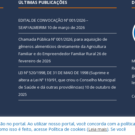
ÚLTIMAS PUBLICAÇÕES
D
EDITAL DE CONVOCAÇÃO Nº 001/2026 –
SEAP/ALMEIRIM
10 de março de 2026
Chamada Pública Nº 001/2026, para aquisição de
gêneros alimentícios diretamente da Agricultura
Familiar e do Empreendedor Familiar Rural
26 de
fevereiro de 2026
M
R
LEI Nº 520/1998, DE 31 DE MAIO DE 1998 (Suprime e
g
altera a Lei Nº 110/91, que criou o Conselho Municipal
l
de Saúde e dá outras providências)
10 de outubro de
2025
C
 no portal. Ao utilizar nosso portal, você concorda com a polític
 de Almeirim.
Mapa do Si
 isso é feito, acesse Política de cookies (
Leia mais
). Se você