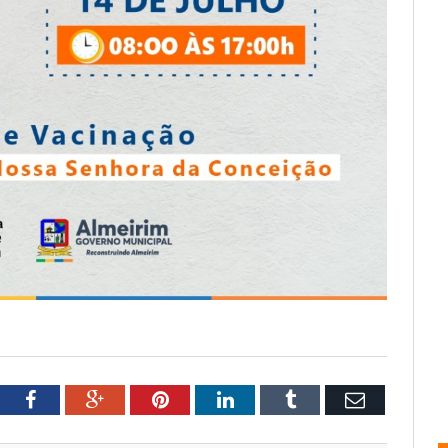
tter
Facebook
Google+
Pinterest
LinkedIn
Tumblr
Email