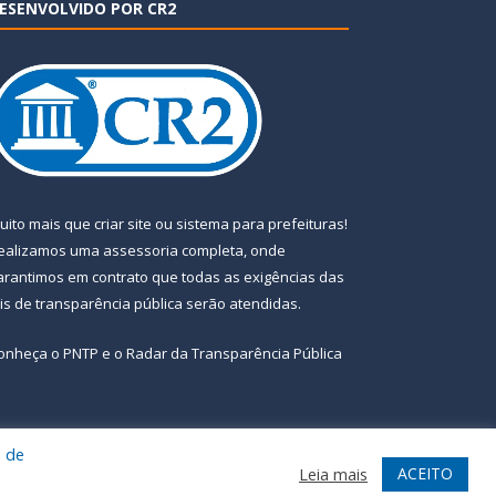
ESENVOLVIDO POR CR2
uito mais que
criar site
ou
sistema para prefeituras
!
ealizamos uma
assessoria
completa, onde
arantimos em contrato que todas as exigências das
eis de transparência pública
serão atendidas.
onheça o
PNTP
e o
Radar da Transparência Pública
a de
te
Acessar Área Administrativa
Acessar Webmail
ACEITO
Leia mais