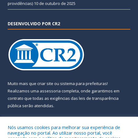
providências)
10 de outubro de 2025
DESENVOLVIDO POR CR2
Muito mais que
criar site
ou
sistema para prefeituras
!
Realizamos uma
assessoria
completa, onde garantimos em
contrato que todas as exigências das
leis de transparência
pública
serão atendidas.
Conheça o
PNTP
e o
Radar da Transparência Pública
Nós usamos cookies para melhorar sua experiência de
navegação no portal. Ao utilizar nosso portal, você