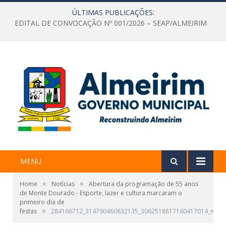
ÚLTIMAS PUBLICAÇÕES:
EDITAL DE CONVOCAÇÃO Nº 001/2026 – SEAP/ALMEIRIM
MENU
»
»
Home
Notícias
Abertura da programação de 55 anos
de Monte Dourado - Esporte, lazer e cultura marcaram o
primeiro dia de
»
festas
284166712_314790460832135_3062518817160417014_n