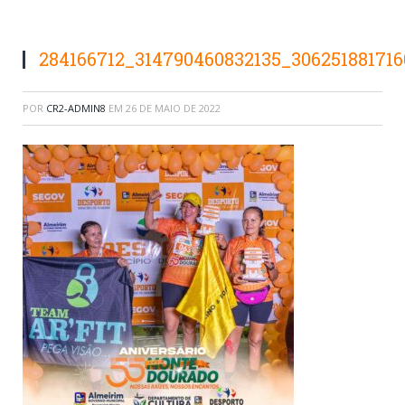
284166712_314790460832135_30625188171
POR
CR2-ADMIN8
EM
26 DE MAIO DE 2022