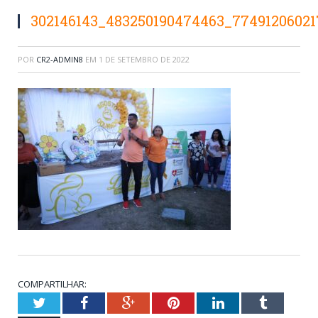
302146143_483250190474463_7749120602
POR
CR2-ADMIN8
EM
1 DE SETEMBRO DE 2022
COMPARTILHAR:
Twitter
Facebook
Google+
Pinterest
LinkedIn
Tumblr