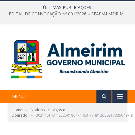
ÚLTIMAS PUBLICAÇÕES:
EDITAL DE CONVOCAÇÃO Nº 001/2026 – SEAP/ALMEIRIM
MENU
»
»
Home
Notícias
Agosto
»
Dourado
302146143_483250190474463_7749120602170350497_n