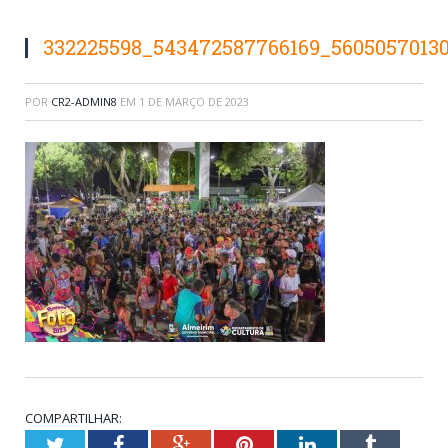
332225598_543472587766169_56050570130
POR
CR2-ADMIN8
EM
1 DE MARÇO DE 2023
COMPARTILHAR:
Twitter
Facebook
Google+
Pinterest
LinkedIn
Tumblr