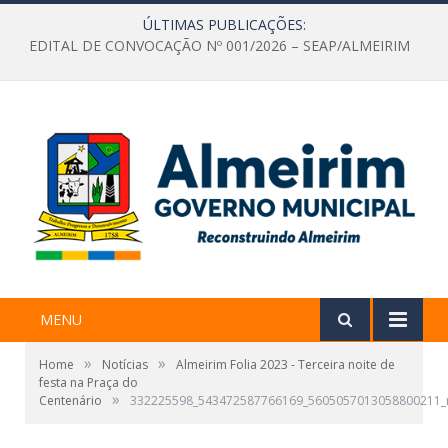
ÚLTIMAS PUBLICAÇÕES:
EDITAL DE CONVOCAÇÃO Nº 001/2026 – SEAP/ALMEIRIM
MENU
»
»
Home
Notícias
Almeirim Folia 2023 - Terceira noite de
festa na Praça do
»
Centenário
332225598_543472587766169_5605057013058800211_