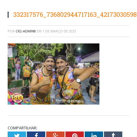
332317576_736802944717163_4217303059
POR
CR2-ADMIN8
EM
1 DE MARÇO DE 2023
COMPARTILHAR:
Twitter
Facebook
Google+
Pinterest
LinkedIn
Tumblr