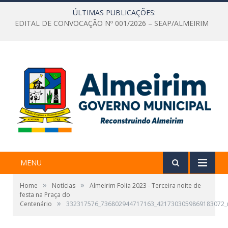
ÚLTIMAS PUBLICAÇÕES:
EDITAL DE CONVOCAÇÃO Nº 001/2026 – SEAP/ALMEIRIM
MENU
»
»
Home
Notícias
Almeirim Folia 2023 - Terceira noite de
festa na Praça do
»
Centenário
332317576_736802944717163_4217303059869183072_