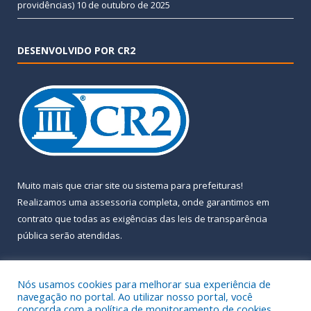
providências)
10 de outubro de 2025
DESENVOLVIDO POR CR2
Muito mais que
criar site
ou
sistema para prefeituras
!
Realizamos uma
assessoria
completa, onde garantimos em
contrato que todas as exigências das
leis de transparência
pública
serão atendidas.
Conheça o
PNTP
e o
Radar da Transparência Pública
Nós usamos cookies para melhorar sua experiência de
navegação no portal. Ao utilizar nosso portal, você
concorda com a política de monitoramento de cookies.