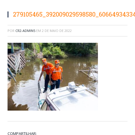
279105465_392009029598580_6066493433
POR
CR2-ADMIN5
EM
2 DE MAIO DE 2022
COMPARTILHAR: