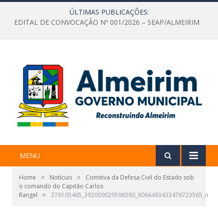
ÚLTIMAS PUBLICAÇÕES:
EDITAL DE CONVOCAÇÃO Nº 001/2026 – SEAP/ALMEIRIM
MENU
»
»
Home
Notícias
Comitiva da Defesa Civil do Estado sob
o comando do Capitão Carlos
»
Rangel
279105465_392009029598580_6066493433476723565_n