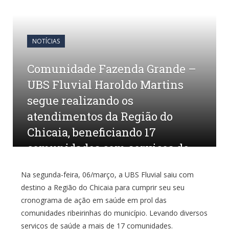
NOTÍCIAS
Comunidade Fazenda Grande –
UBS Fluvial Haroldo Martins
segue realizando os
atendimentos da Região do
Chicaia, beneficiando 17
comunidades com serviços de
saúde
Na segunda-feira, 06/março, a UBS Fluvial saiu com
destino a Região do Chicaia para cumprir seu seu
por
CR2-ADMIN8
em
13 DE MARÇO DE 2023
0
COMENTÁRIOS
cronograma de ação em saúde em prol das
comunidades ribeirinhas do município. Levando diversos
serviços de saúde a mais de 17 comunidades.