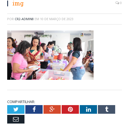
img
0
POR
CR2-ADMIN8
EM
10 DE MARÇO DE 2023
COMPARTILHAR:
Twitter
Facebook
Google+
Pinterest
LinkedIn
Tumblr
Email