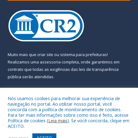
Muito mais que
criar site
ou
sistema para prefeituras
!
Realizamos uma
assessoria
completa, onde garantimos em
contrato que todas as exigências das
leis de transparência
pública
serão atendidas.
Conheça o
PNTP
e o
Radar da Transparência Pública
Nós usamos cookies para melhorar sua experiência de
navegação no portal. Ao utilizar nosso portal, você
concorda com a política de monitoramento de cookies.
Para ter mais informações sobre como isso é feito, acesse
Política de cookies (
Leia mais
). Se você concorda, clique em
Todos os direitos reservados a Prefeitura Municipal de Almeirim.
ACEITO.
Mapa do Site
Acessar Área Administrativa
ACEITO