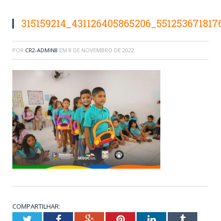
315159214_431126405865206_551253671817
POR
CR2-ADMIN8
EM
8 DE NOVEMBRO DE 2022
COMPARTILHAR:
Twitter
Facebook
Google+
Pinterest
LinkedIn
Tumblr