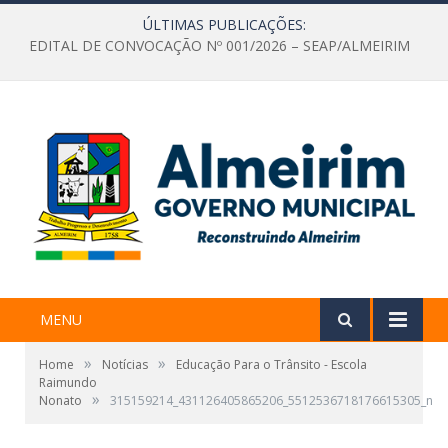
ÚLTIMAS PUBLICAÇÕES:
EDITAL DE CONVOCAÇÃO Nº 001/2026 – SEAP/ALMEIRIM
MENU
»
»
Home
Notícias
Educação Para o Trânsito - Escola
Raimundo
»
Nonato
315159214_431126405865206_5512536718176615305_n