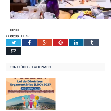
00:00
COMPARTILHAR:
00:00
00:48
Twitter
Facebook
Google+
Pinterest
LinkedIn
Tumblr
Email
CONTEÚDO RELACIONADO