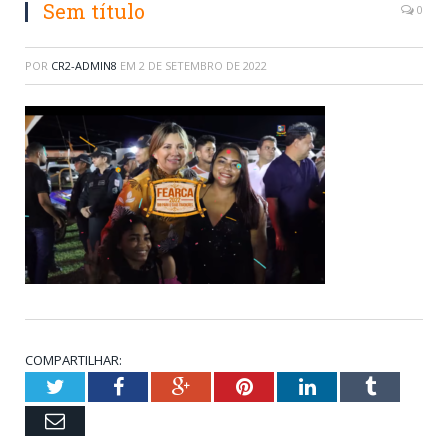
Sem título
0
POR
CR2-ADMIN8
EM
2 DE SETEMBRO DE 2022
COMPARTILHAR:
Twitter
Facebook
Google+
Pinterest
LinkedIn
Tumblr
Email