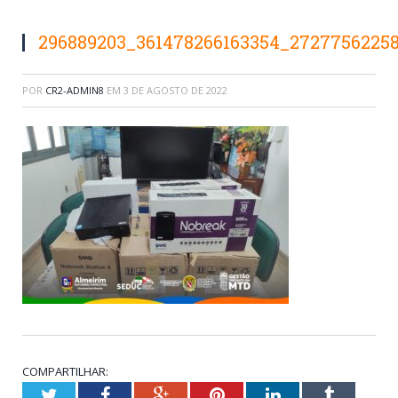
296889203_361478266163354_27277562258
POR
CR2-ADMIN8
EM
3 DE AGOSTO DE 2022
COMPARTILHAR:
Twitter
Facebook
Google+
Pinterest
LinkedIn
Tumblr