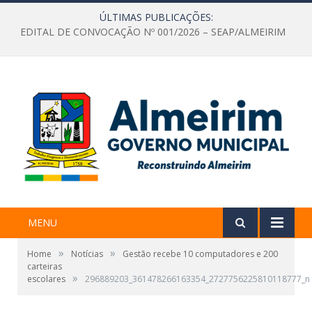
ÚLTIMAS PUBLICAÇÕES:
EDITAL DE CONVOCAÇÃO Nº 001/2026 – SEAP/ALMEIRIM
MENU
»
»
Home
Notícias
Gestão recebe 10 computadores e 200
carteiras
»
escolares
296889203_361478266163354_2727756225810118777_n