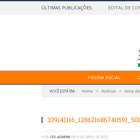
ÚLTIMAS PUBLICAÇÕES:
EDITAL DE CO
PÁGINA INICIAL
O
»
»
VOCÊ ESTÁ EM:
Home
Notícias
Início d
339141116_128621686740591_50
POR
CR2-ADMIN8
EM
6 DE ABRIL DE 2023