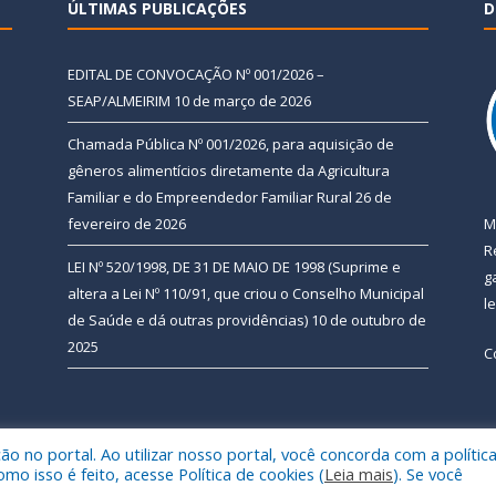
ÚLTIMAS PUBLICAÇÕES
D
EDITAL DE CONVOCAÇÃO Nº 001/2026 –
SEAP/ALMEIRIM
10 de março de 2026
Chamada Pública Nº 001/2026, para aquisição de
gêneros alimentícios diretamente da Agricultura
Familiar e do Empreendedor Familiar Rural
26 de
fevereiro de 2026
M
R
LEI Nº 520/1998, DE 31 DE MAIO DE 1998 (Suprime e
g
altera a Lei Nº 110/91, que criou o Conselho Municipal
l
de Saúde e dá outras providências)
10 de outubro de
2025
C
 no portal. Ao utilizar nosso portal, você concorda com a polític
 de Almeirim.
Mapa do Si
 isso é feito, acesse Política de cookies (
Leia mais
). Se você