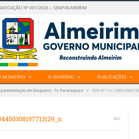
NVOCAÇÃO Nº 001/2026 – SEAP/ALMEIRIM
 MUNICÍPIO
O GOVERNO
PUBLICAÇÕES
»
a pavimentação em bloquetes - Tv. Paranaquara
339141116_128621686740
04450308197713129_n
0