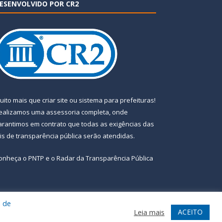
ESENVOLVIDO POR CR2
uito mais que
criar site
ou
sistema para prefeituras
!
ealizamos uma
assessoria
completa, onde
arantimos em contrato que todas as exigências das
eis de transparência pública
serão atendidas.
onheça o
PNTP
e o
Radar da Transparência Pública
a de
te
Acessar Área Administrativa
Acessar Webmail
ACEITO
Leia mais