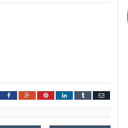
tter
Facebook
Google+
Pinterest
LinkedIn
Tumblr
Email