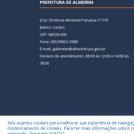
PREFEITURA DE ALMEIRIM
End.: Rodovia Almeirim Panaica nº 510
Bairro: Centro
CEP: 68230-000
Fone: (93) 99652-3680
E-mail: gabinete@almeirim.pa.gov.br
Horário de atendimento: 08:00 às 12:00 e 14:00 às
18:00
Nós usamos cookies para melhorar sua experiência de navegação
Todos os direitos reservados a Prefeitura Municipal
monitoramento de cookies. Para ter mais informações sobre como
concorda, clique em ACEITO.