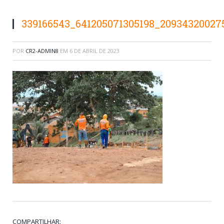
339166543_641205071305198_2093432002
POR
CR2-ADMIN8
EM
6 DE ABRIL DE 2023
COMPARTILHAR: