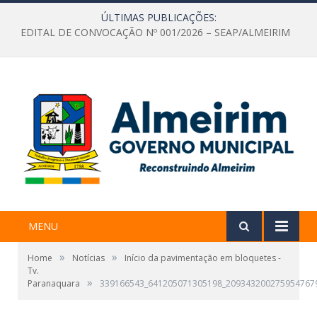
ÚLTIMAS PUBLICAÇÕES:
EDITAL DE CONVOCAÇÃO Nº 001/2026 – SEAP/ALMEIRIM
MENU
»
»
Home
Notícias
Início da pavimentação em bloquetes -
Tv.
»
Paranaquara
339166543_641205071305198_209343200275954767