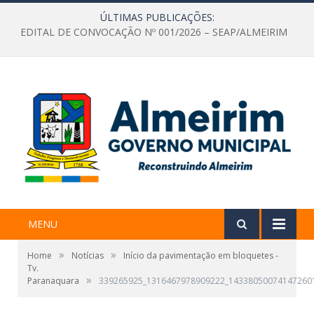
ÚLTIMAS PUBLICAÇÕES:
EDITAL DE CONVOCAÇÃO Nº 001/2026 – SEAP/ALMEIRIM
MENU
»
»
Home
Notícias
Início da pavimentação em bloquetes -
Tv.
»
Paranaquara
339265925_1316467978909222_14338050074147260