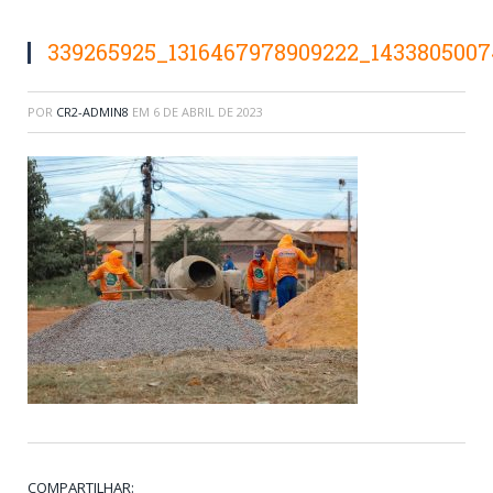
339265925_1316467978909222_1433805007
POR
CR2-ADMIN8
EM
6 DE ABRIL DE 2023
COMPARTILHAR: