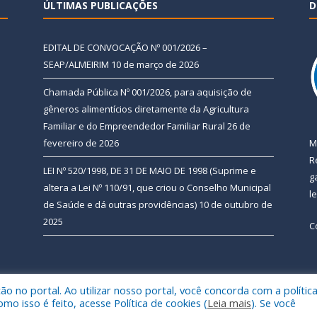
ÚLTIMAS PUBLICAÇÕES
D
EDITAL DE CONVOCAÇÃO Nº 001/2026 –
SEAP/ALMEIRIM
10 de março de 2026
Chamada Pública Nº 001/2026, para aquisição de
gêneros alimentícios diretamente da Agricultura
Familiar e do Empreendedor Familiar Rural
26 de
fevereiro de 2026
M
R
LEI Nº 520/1998, DE 31 DE MAIO DE 1998 (Suprime e
g
altera a Lei Nº 110/91, que criou o Conselho Municipal
l
de Saúde e dá outras providências)
10 de outubro de
2025
C
 no portal. Ao utilizar nosso portal, você concorda com a polític
 de Almeirim.
Mapa do Si
 isso é feito, acesse Política de cookies (
Leia mais
). Se você