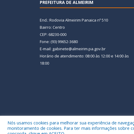
PREFEITURA DE ALMEIRIM
End.: Rodovia Almeirim Panaica nº 510
Bairro: Centro
CEP: 68230-000
Fone: (93) 99652-3680
E-mail: gabinete@almeirim.pa.gov.br
Horário de atendimento: 08:00 às 12:00 e 14:00 às
18:00
Nós usamos cookies para melhorar sua experiência de navegação
Todos os direitos reservados a Prefeitura Municipal
monitoramento de cookies. Para ter mais informações sobre como
concorda, clique em ACEITO.