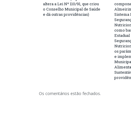
altera a Lei Nº 110/91, que criou
componen
o Conselho Municipal de Saúde
Almeirim
e dá outras providências)
Sistema 
Seguranç
Nutricion
como bas
Estadual
Seguranç
Nutricion
os parâm
e implem
Municipa
Alimenta
Sustentáv
providên
Os comentários estão fechados.