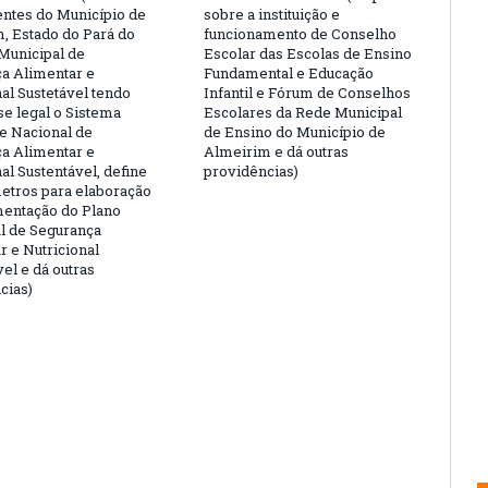
tes do Município de
sobre a instituição e
, Estado do Pará do
funcionamento de Conselho
Municipal de
Escolar das Escolas de Ensino
a Alimentar e
Fundamental e Educação
al Sustetável tendo
Infantil e Fórum de Conselhos
e legal o Sistema
Escolares da Rede Municipal
 e Nacional de
de Ensino do Município de
a Alimentar e
Almeirim e dá outras
al Sustentável, define
providências)
etros para elaboração
entação do Plano
l de Segurança
r e Nutricional
el e dá outras
cias)