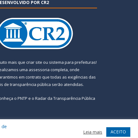
ESENVOLVIDO POR CR2
uito mais que
criar site
ou
sistema para prefeituras
!
ealizamos uma
assessoria
completa, onde
arantimos em contrato que todas as exigências das
eis de transparência pública
serão atendidas.
onheça o
PNTP
e o
Radar da Transparência Pública
a de
te
Acessar Área Administrativa
Acessar Webmail
ACEITO
Leia mais