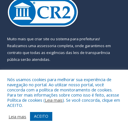
Muito mais que
criar site
ou
sistema para prefeituras
!
Realizamos uma
assessoria
completa, onde garantimos em
contrato que todas as exigências das
leis de transparência
pública
serão atendidas.
Conheça o
PNTP
e o
Radar da Transparência Pública
Nós usamos cookies para melhorar sua experiência de
navegação no portal. Ao utilizar nosso portal, você
concorda com a política de monitoramento de cookies.
Para ter mais informações sobre como isso é feito, acesse
Política de cookies (
Leia mais
). Se você concorda, clique em
Todos os direitos reservados a Prefeitura Municipal de Almeirim.
ACEITO.
Mapa do Site
Acessar Área Administrativa
ACEITO
Leia mais
Acessar Webmail