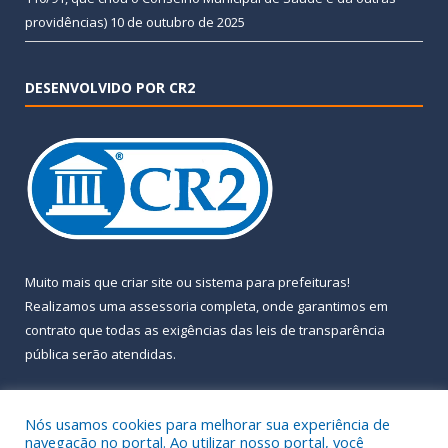
providências)
10 de outubro de 2025
DESENVOLVIDO POR CR2
Muito mais que
criar site
ou
sistema para prefeituras
!
Realizamos uma
assessoria
completa, onde garantimos em
contrato que todas as exigências das
leis de transparência
pública
serão atendidas.
Conheça o
PNTP
e o
Radar da Transparência Pública
Nós usamos cookies para melhorar sua experiência de
navegação no portal. Ao utilizar nosso portal, você