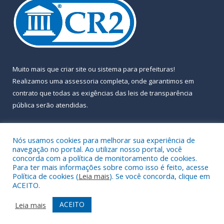
Muito mais que
criar site
ou
sistema para prefeituras
!
Realizamos uma
assessoria
completa, onde garantimos em
contrato que todas as exigências das
leis de transparência
pública
serão atendidas.
Conheça o
PNTP
e o
Radar da Transparência Pública
Nós usamos cookies para melhorar sua experiência de
navegação no portal. Ao utilizar nosso portal, você
concorda com a política de monitoramento de cookies.
Para ter mais informações sobre como isso é feito, acesse
Política de cookies (
Leia mais
). Se você concorda, clique em
Todos os direitos reservados a Prefeitura Municipal de Almeirim.
ACEITO.
Mapa do Site
Acessar Área Administrativa
ACEITO
Leia mais
Acessar Webmail