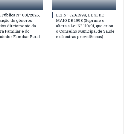
Pública Nº 001/2026,
LEI Nº 520/1998, DE 31 DE
isição de gêneros
MAIO DE 1998 (Suprime e
cios diretamente da
altera a Lei Nº 110/91, que criou
ra Familiar e do
o Conselho Municipal de Saúde
edor Familiar Rural
e dá outras providências)