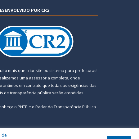
ESENVOLVIDO POR CR2
uito mais que
criar site
ou
sistema para prefeituras
!
ealizamos uma
assessoria
completa, onde
arantimos em contrato que todas as exigências das
eis de transparência pública
serão atendidas.
onheça o
PNTP
e o
Radar da Transparência Pública
a de