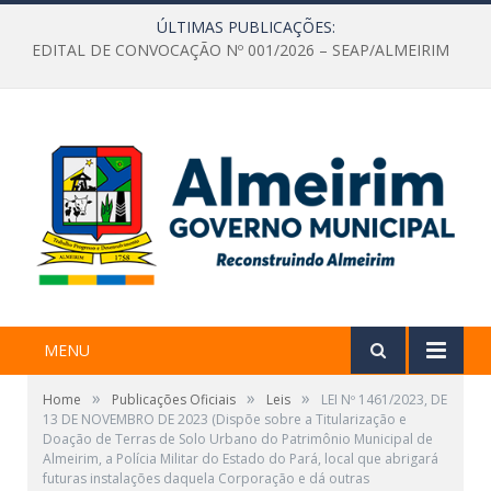
ÚLTIMAS PUBLICAÇÕES:
EDITAL DE CONVOCAÇÃO Nº 001/2026 – SEAP/ALMEIRIM
MENU
»
»
»
Home
Publicações Oficiais
Leis
LEI Nº 1461/2023, DE
13 DE NOVEMBRO DE 2023 (Dispõe sobre a Titularização e
Doação de Terras de Solo Urbano do Patrimônio Municipal de
Almeirim, a Polícia Militar do Estado do Pará, local que abrigará
futuras instalações daquela Corporação e dá outras