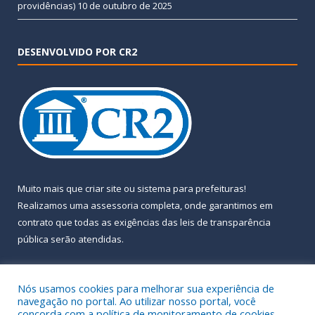
providências)
10 de outubro de 2025
DESENVOLVIDO POR CR2
Muito mais que
criar site
ou
sistema para prefeituras
!
Realizamos uma
assessoria
completa, onde garantimos em
contrato que todas as exigências das
leis de transparência
pública
serão atendidas.
Conheça o
PNTP
e o
Radar da Transparência Pública
Nós usamos cookies para melhorar sua experiência de
navegação no portal. Ao utilizar nosso portal, você
concorda com a política de monitoramento de cookies.