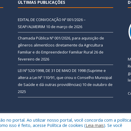
ÚLTIMAS PUBLICAÇÕES
D
EDITAL DE CONVOCAÇÃO Nº 001/2026 –
SEAP/ALMEIRIM
10 de março de 2026
Chamada Pública Nº 001/2026, para aquisição de
gêneros alimentícios diretamente da Agricultura
Familiar e do Empreendedor Familiar Rural
26 de
fevereiro de 2026
M
R
LEI Nº 520/1998, DE 31 DE MAIO DE 1998 (Suprime e
g
altera a Lei Nº 110/91, que criou o Conselho Municipal
l
de Saúde e dá outras providências)
10 de outubro de
2025
C
 no portal. Ao utilizar nosso portal, você concorda com a polític
 de Almeirim.
Mapa do Si
 isso é feito, acesse Política de cookies (
Leia mais
). Se você