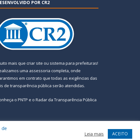
ESENVOLVIDO POR CR2
uito mais que
criar site
ou
sistema para prefeituras
!
ealizamos uma
assessoria
completa, onde
arantimos em contrato que todas as exigências das
eis de transparência pública
serão atendidas.
onheça o
PNTP
e o
Radar da Transparência Pública
a de
te
Acessar Área Administrativa
Acessar Webmail
ACEITO
Leia mais