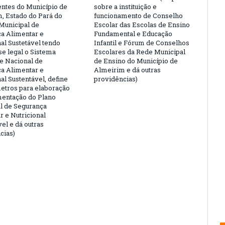
tes do Município de
sobre a instituição e
, Estado do Pará do
funcionamento de Conselho
Municipal de
Escolar das Escolas de Ensino
a Alimentar e
Fundamental e Educação
al Sustetável tendo
Infantil e Fórum de Conselhos
e legal o Sistema
Escolares da Rede Municipal
 e Nacional de
de Ensino do Município de
a Alimentar e
Almeirim e dá outras
al Sustentável, define
providências)
etros para elaboração
entação do Plano
l de Segurança
r e Nutricional
el e dá outras
cias)