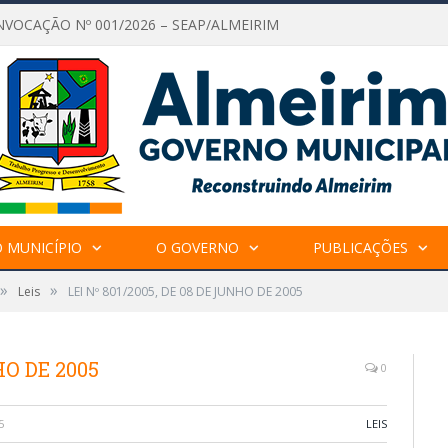
NVOCAÇÃO Nº 001/2026 – SEAP/ALMEIRIM
 MUNICÍPIO
O GOVERNO
PUBLICAÇÕES
»
»
Leis
LEI Nº 801/2005, DE 08 DE JUNHO DE 2005
HO DE 2005
0
5
LEIS