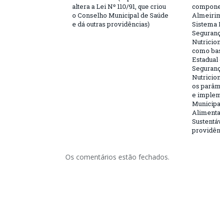
altera a Lei Nº 110/91, que criou
componen
o Conselho Municipal de Saúde
Almeirim
e dá outras providências)
Sistema 
Seguranç
Nutricion
como bas
Estadual
Seguranç
Nutricion
os parâm
e implem
Municipa
Alimenta
Sustentáv
providên
Os comentários estão fechados.