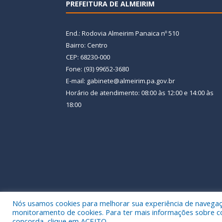
PREFEITURA DE ALMEIRIM
End.: Rodovia Almeirim Panaica nº 510
Bairro: Centro
CEP: 68230-000
Fone: (93) 99652-3680
E-mail: gabinete@almeirim.pa.gov.br
Horário de atendimento: 08:00 às 12:00 e 14:00 às
18:00
Nós usamos cookies para melhorar sua experiência de navegação
Todos os direitos reservados a Prefeitura Municipal
monitoramento de cookies. Para ter mais informações sobre como
concorda, clique em ACEITO.