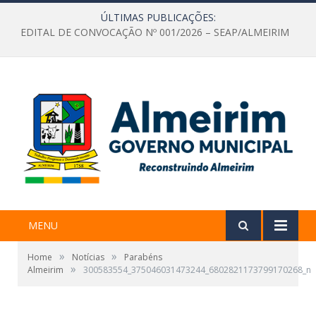
ÚLTIMAS PUBLICAÇÕES:
EDITAL DE CONVOCAÇÃO Nº 001/2026 – SEAP/ALMEIRIM
MENU
»
»
Home
Notícias
Parabéns
»
Almeirim
300583554_375046031473244_6802821173799170268_n