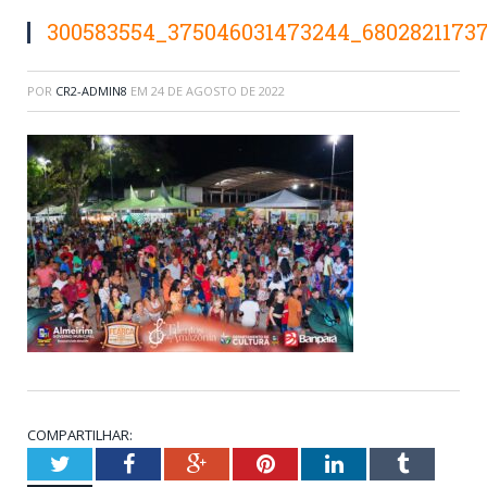
300583554_375046031473244_6802821173
POR
CR2-ADMIN8
EM
24 DE AGOSTO DE 2022
COMPARTILHAR:
Twitter
Facebook
Google+
Pinterest
LinkedIn
Tumblr