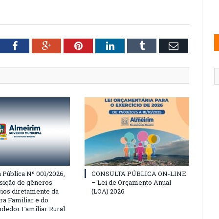
tter
Facebook
Google+
Pinterest
LinkedIn
Tumblr
Email
Pública Nº 001/2026,
CONSULTA PÚBLICA ON-LINE
isição de gêneros
– Lei de Orçamento Anual
cios diretamente da
(LOA) 2026
ra Familiar e do
edor Familiar Rural