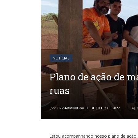
NOTÍCIAS
Plano de ação de m
ruas
por
CR2-ADMIN8
em
30 DE JULHO DE 2022
Estou acompanhando nosso plano de ação d