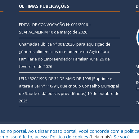
ÚLTIMAS PUBLICAÇÕES
D
EDITAL DE CONVOCAÇÃO Nº 001/2026 –
SEAP/ALMEIRIM
10 de março de 2026
Chamada Pública Nº 001/2026, para aquisição de
gêneros alimentícios diretamente da Agricultura
Familiar e do Empreendedor Familiar Rural
26 de
fevereiro de 2026
M
R
LEI Nº 520/1998, DE 31 DE MAIO DE 1998 (Suprime e
g
altera a Lei Nº 110/91, que criou o Conselho Municipal
l
de Saúde e dá outras providências)
10 de outubro de
2025
C
 no portal. Ao utilizar nosso portal, você concorda com a polític
 de Almeirim.
Mapa do Si
 isso é feito, acesse Política de cookies (
Leia mais
). Se você