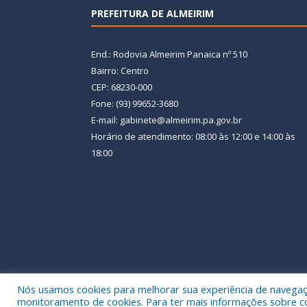
PREFEITURA DE ALMEIRIM
End.: Rodovia Almeirim Panaica nº 510
Bairro: Centro
CEP: 68230-000
Fone: (93) 99652-3680
E-mail: gabinete@almeirim.pa.gov.br
Horário de atendimento: 08:00 às 12:00 e 14:00 às
18:00
Nós usamos cookies para melhorar sua experiência de navegação
Todos os direitos reservados a Prefeitura Municipal
monitoramento de cookies. Para ter mais informações sobre como