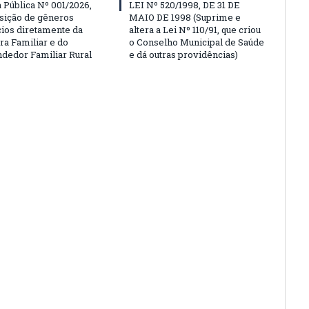
Pública Nº 001/2026,
LEI Nº 520/1998, DE 31 DE
isição de gêneros
MAIO DE 1998 (Suprime e
cios diretamente da
altera a Lei Nº 110/91, que criou
ra Familiar e do
o Conselho Municipal de Saúde
edor Familiar Rural
e dá outras providências)