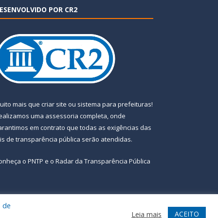
ESENVOLVIDO POR CR2
uito mais que
criar site
ou
sistema para prefeituras
!
ealizamos uma
assessoria
completa, onde
arantimos em contrato que todas as exigências das
eis de transparência pública
serão atendidas.
onheça o
PNTP
e o
Radar da Transparência Pública
a de
te
Acessar Área Administrativa
Acessar Webmail
ACEITO
Leia mais