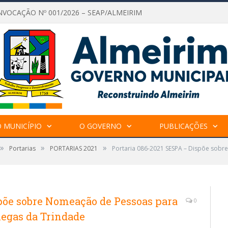
NVOCAÇÃO Nº 001/2026 – SEAP/ALMEIRIM
 MUNICÍPIO
O GOVERNO
PUBLICAÇÕES
»
»
»
Portarias
PORTARIAS 2021
Portaria 086-2021 SESPA – Dispõe sob
spõe sobre Nomeação de Pessoas para
0
egas da Trindade