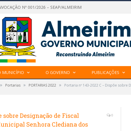
NVOCAÇÃO Nº 001/2026 – SEAP/ALMEIRIM
 MUNICÍPIO
O GOVERNO
PUBLICAÇÕES
»
»
»
Portarias
PORTARIAS 2022
Portaria nº 143-2022 C – Dispõe sobre 
e sobre Designação de Fiscal
0
unicipal Senhora Clediana dos