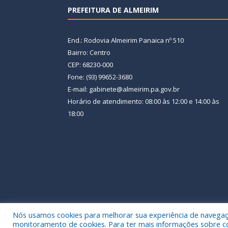
PREFEITURA DE ALMEIRIM
End.: Rodovia Almeirim Panaica nº 510
Bairro: Centro
CEP: 68230-000
Fone: (93) 99652-3680
E-mail: gabinete@almeirim.pa.gov.br
Horário de atendimento: 08:00 às 12:00 e 14:00 às
18:00
Nós usamos cookies para melhorar sua experiência de navegação
Todos os direitos reservados a Prefeitura Municipal
monitoramento de cookies. Para ter mais informações sobre como