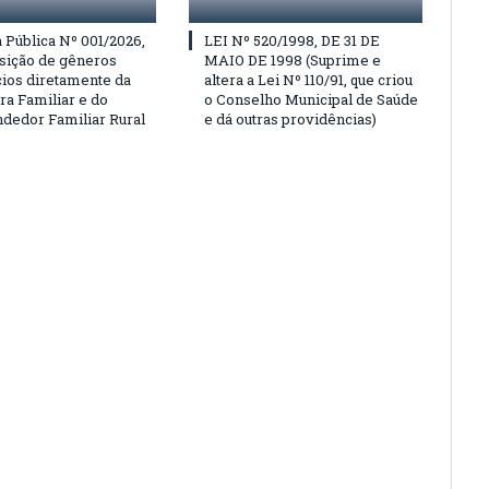
Pública Nº 001/2026,
LEI Nº 520/1998, DE 31 DE
isição de gêneros
MAIO DE 1998 (Suprime e
cios diretamente da
altera a Lei Nº 110/91, que criou
ra Familiar e do
o Conselho Municipal de Saúde
edor Familiar Rural
e dá outras providências)