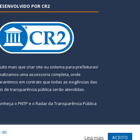
ESENVOLVIDO POR CR2
uito mais que
criar site
ou
sistema para prefeituras
!
ealizamos uma
assessoria
completa, onde
arantimos em contrato que todas as exigências das
eis de transparência pública
serão atendidas.
onheça o
PNTP
e o
Radar da Transparência Pública
a de
te
Acessar Área Administrativa
Acessar Webmail
ACEITO
Leia mais