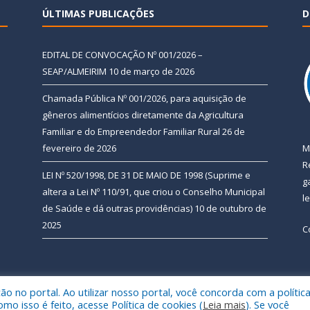
ÚLTIMAS PUBLICAÇÕES
D
EDITAL DE CONVOCAÇÃO Nº 001/2026 –
SEAP/ALMEIRIM
10 de março de 2026
Chamada Pública Nº 001/2026, para aquisição de
gêneros alimentícios diretamente da Agricultura
Familiar e do Empreendedor Familiar Rural
26 de
fevereiro de 2026
M
R
LEI Nº 520/1998, DE 31 DE MAIO DE 1998 (Suprime e
g
altera a Lei Nº 110/91, que criou o Conselho Municipal
l
de Saúde e dá outras providências)
10 de outubro de
2025
C
 no portal. Ao utilizar nosso portal, você concorda com a polític
 de Almeirim.
Mapa do Si
 isso é feito, acesse Política de cookies (
Leia mais
). Se você