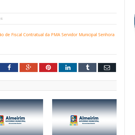
24
ão de Fiscal Contratual da PMA Servidor Municipal Senhora
tter
Facebook
Google+
Pinterest
LinkedIn
Tumblr
Email