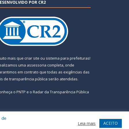
ESENVOLVIDO POR CR2
uito mais que
criar site
ou
sistema para prefeituras
!
ealizamos uma
assessoria
completa, onde
arantimos em contrato que todas as exigências das
eis de transparência pública
serão atendidas.
onheça o
PNTP
e o
Radar da Transparência Pública
a de
te
Acessar Área Administrativa
Acessar Webmail
ACEITO
Leia mais