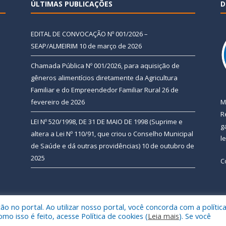
ÚLTIMAS PUBLICAÇÕES
D
EDITAL DE CONVOCAÇÃO Nº 001/2026 –
SEAP/ALMEIRIM
10 de março de 2026
Chamada Pública Nº 001/2026, para aquisição de
gêneros alimentícios diretamente da Agricultura
Familiar e do Empreendedor Familiar Rural
26 de
fevereiro de 2026
M
R
LEI Nº 520/1998, DE 31 DE MAIO DE 1998 (Suprime e
g
altera a Lei Nº 110/91, que criou o Conselho Municipal
l
de Saúde e dá outras providências)
10 de outubro de
2025
C
 no portal. Ao utilizar nosso portal, você concorda com a polític
 de Almeirim.
Mapa do Si
 isso é feito, acesse Política de cookies (
Leia mais
). Se você