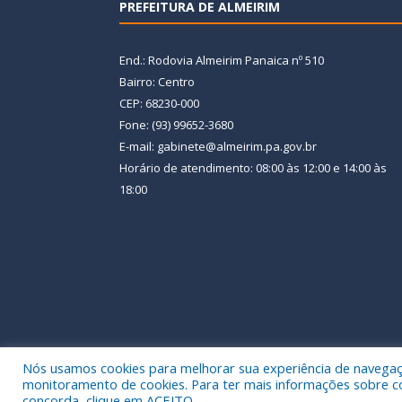
PREFEITURA DE ALMEIRIM
End.: Rodovia Almeirim Panaica nº 510
Bairro: Centro
CEP: 68230-000
Fone: (93) 99652-3680
E-mail: gabinete@almeirim.pa.gov.br
Horário de atendimento: 08:00 às 12:00 e 14:00 às
18:00
Nós usamos cookies para melhorar sua experiência de navegação
Todos os direitos reservados a Prefeitura Municipal
monitoramento de cookies. Para ter mais informações sobre como
concorda, clique em ACEITO.