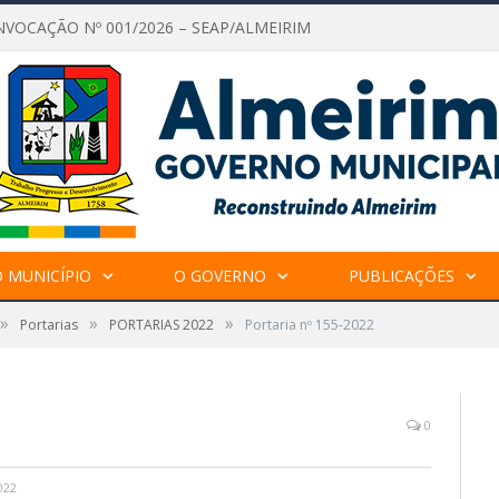
NVOCAÇÃO Nº 001/2026 – SEAP/ALMEIRIM
 MUNICÍPIO
O GOVERNO
PUBLICAÇÕES
»
»
»
Portarias
PORTARIAS 2022
Portaria nº 155-2022
0
022