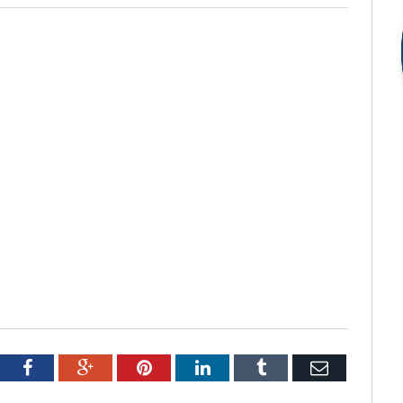
tter
Facebook
Google+
Pinterest
LinkedIn
Tumblr
Email