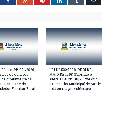
tter
Facebook
Google+
Pinterest
LinkedIn
Tumblr
Email
Pública Nº 001/2026,
LEI Nº 520/1998, DE 31 DE
isição de gêneros
MAIO DE 1998 (Suprime e
cios diretamente da
altera a Lei Nº 110/91, que criou
ra Familiar e do
o Conselho Municipal de Saúde
edor Familiar Rural
e dá outras providências)