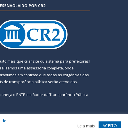
ESENVOLVIDO POR CR2
uito mais que
criar site
ou
sistema para prefeituras
!
ealizamos uma
assessoria
completa, onde
arantimos em contrato que todas as exigências das
eis de transparência pública
serão atendidas.
onheça o
PNTP
e o
Radar da Transparência Pública
a de
te
Acessar Área Administrativa
Acessar Webmail
ACEITO
Leia mais