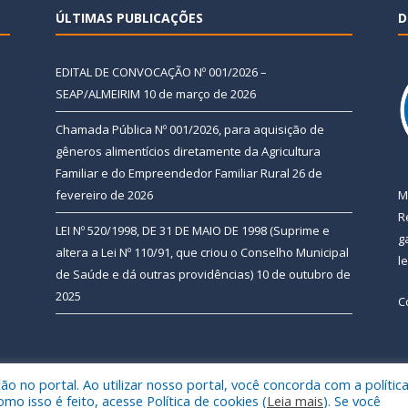
ÚLTIMAS PUBLICAÇÕES
D
EDITAL DE CONVOCAÇÃO Nº 001/2026 –
SEAP/ALMEIRIM
10 de março de 2026
Chamada Pública Nº 001/2026, para aquisição de
gêneros alimentícios diretamente da Agricultura
Familiar e do Empreendedor Familiar Rural
26 de
fevereiro de 2026
M
R
LEI Nº 520/1998, DE 31 DE MAIO DE 1998 (Suprime e
g
altera a Lei Nº 110/91, que criou o Conselho Municipal
l
de Saúde e dá outras providências)
10 de outubro de
2025
C
 no portal. Ao utilizar nosso portal, você concorda com a polític
 de Almeirim.
Mapa do Si
 isso é feito, acesse Política de cookies (
Leia mais
). Se você