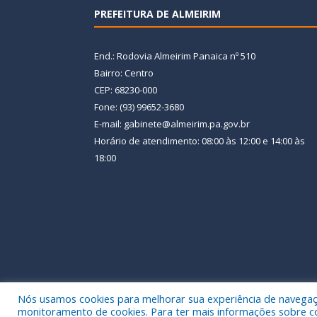
PREFEITURA DE ALMEIRIM
End.: Rodovia Almeirim Panaica nº 510
Bairro: Centro
CEP: 68230-000
Fone: (93) 99652-3680
E-mail: gabinete@almeirim.pa.gov.br
Horário de atendimento: 08:00 às 12:00 e 14:00 às
18:00
Nós usamos cookies para melhorar sua experiência de navegação
Todos os direitos reservados a Prefeitura Municipal
monitoramento de cookies. Para ter mais informações sobre como