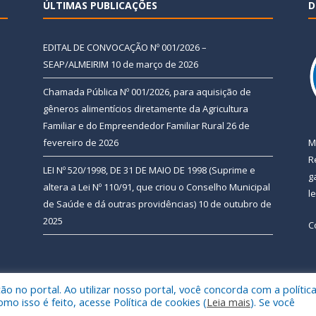
ÚLTIMAS PUBLICAÇÕES
D
EDITAL DE CONVOCAÇÃO Nº 001/2026 –
SEAP/ALMEIRIM
10 de março de 2026
Chamada Pública Nº 001/2026, para aquisição de
gêneros alimentícios diretamente da Agricultura
Familiar e do Empreendedor Familiar Rural
26 de
fevereiro de 2026
M
R
LEI Nº 520/1998, DE 31 DE MAIO DE 1998 (Suprime e
g
altera a Lei Nº 110/91, que criou o Conselho Municipal
l
de Saúde e dá outras providências)
10 de outubro de
2025
C
 no portal. Ao utilizar nosso portal, você concorda com a polític
 de Almeirim.
Mapa do Si
 isso é feito, acesse Política de cookies (
Leia mais
). Se você