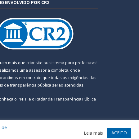
ESENVOLVIDO POR CR2
uito mais que
criar site
ou
sistema para prefeituras
!
ealizamos uma
assessoria
completa, onde
arantimos em contrato que todas as exigências das
eis de transparência pública
serão atendidas.
onheça o
PNTP
e o
Radar da Transparência Pública
a de
te
Acessar Área Administrativa
Acessar Webmail
ACEITO
Leia mais