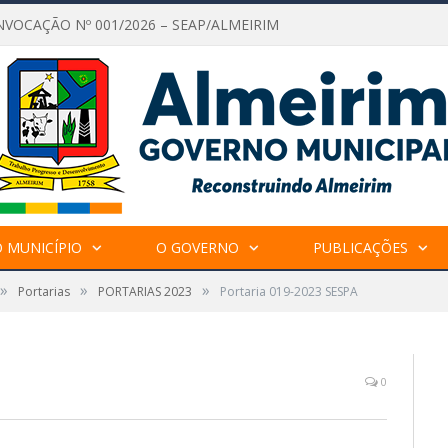
NVOCAÇÃO Nº 001/2026 – SEAP/ALMEIRIM
 MUNICÍPIO
O GOVERNO
PUBLICAÇÕES
»
»
»
Portarias
PORTARIAS 2023
Portaria 019-2023 SESPA
0