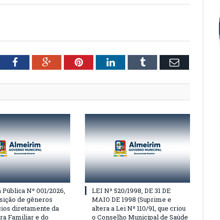
tter
Facebook
Google+
Pinterest
LinkedIn
Tumblr
Email
Pública Nº 001/2026,
LEI Nº 520/1998, DE 31 DE
isição de gêneros
MAIO DE 1998 (Suprime e
cios diretamente da
altera a Lei Nº 110/91, que criou
ra Familiar e do
o Conselho Municipal de Saúde