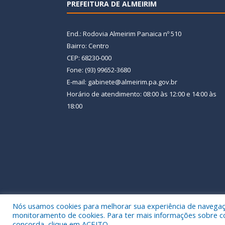
PREFEITURA DE ALMEIRIM
End.: Rodovia Almeirim Panaica nº 510
Bairro: Centro
CEP: 68230-000
Fone: (93) 99652-3680
E-mail: gabinete@almeirim.pa.gov.br
Horário de atendimento: 08:00 às 12:00 e 14:00 às
18:00
Nós usamos cookies para melhorar sua experiência de navegação
Todos os direitos reservados a Prefeitura Municipal
monitoramento de cookies. Para ter mais informações sobre como
concorda, clique em ACEITO.