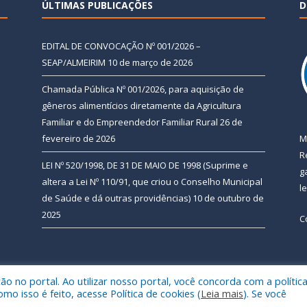
ÚLTIMAS PUBLICAÇÕES
D
EDITAL DE CONVOCAÇÃO Nº 001/2026 –
SEAP/ALMEIRIM
10 de março de 2026
Chamada Pública Nº 001/2026, para aquisição de
gêneros alimentícios diretamente da Agricultura
Familiar e do Empreendedor Familiar Rural
26 de
fevereiro de 2026
M
R
LEI Nº 520/1998, DE 31 DE MAIO DE 1998 (Suprime e
g
altera a Lei Nº 110/91, que criou o Conselho Municipal
l
de Saúde e dá outras providências)
10 de outubro de
2025
C
 no portal. Ao utilizar nosso portal, você concorda com a polític
 de Almeirim.
Mapa do Si
 isso é feito, acesse Política de cookies (
Leia mais
). Se você