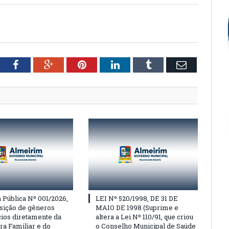
tter
Facebook
Google+
Pinterest
LinkedIn
Tumblr
Email
Pública Nº 001/2026,
LEI Nº 520/1998, DE 31 DE
isição de gêneros
MAIO DE 1998 (Suprime e
cios diretamente da
altera a Lei Nº 110/91, que criou
ra Familiar e do
o Conselho Municipal de Saúde