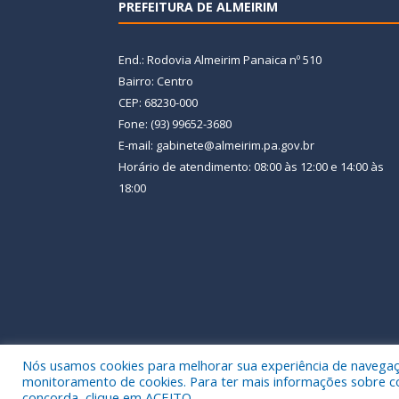
PREFEITURA DE ALMEIRIM
End.: Rodovia Almeirim Panaica nº 510
Bairro: Centro
CEP: 68230-000
Fone: (93) 99652-3680
E-mail: gabinete@almeirim.pa.gov.br
Horário de atendimento: 08:00 às 12:00 e 14:00 às
18:00
Nós usamos cookies para melhorar sua experiência de navegação
Todos os direitos reservados a Prefeitura Municipal
monitoramento de cookies. Para ter mais informações sobre como
concorda, clique em ACEITO.