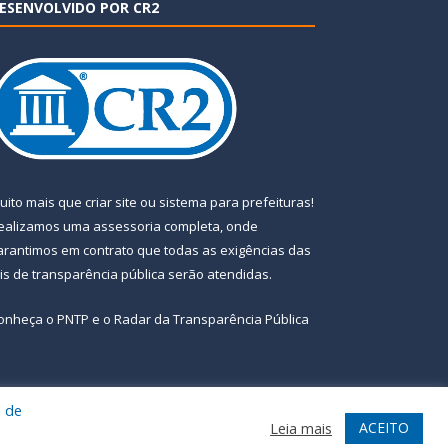
ESENVOLVIDO POR CR2
uito mais que
criar site
ou
sistema para prefeituras
!
ealizamos uma
assessoria
completa, onde
arantimos em contrato que todas as exigências das
eis de transparência pública
serão atendidas.
onheça o
PNTP
e o
Radar da Transparência Pública
a de
te
Acessar Área Administrativa
Acessar Webmail
ACEITO
Leia mais