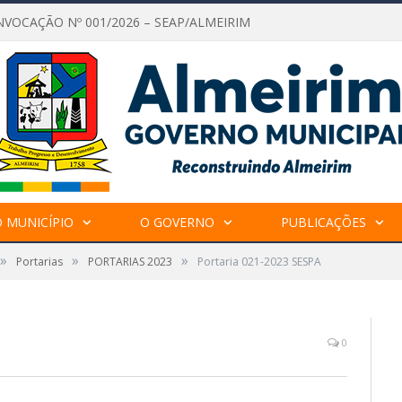
NVOCAÇÃO Nº 001/2026 – SEAP/ALMEIRIM
 MUNICÍPIO
O GOVERNO
PUBLICAÇÕES
»
»
»
Portarias
PORTARIAS 2023
Portaria 021-2023 SESPA
0