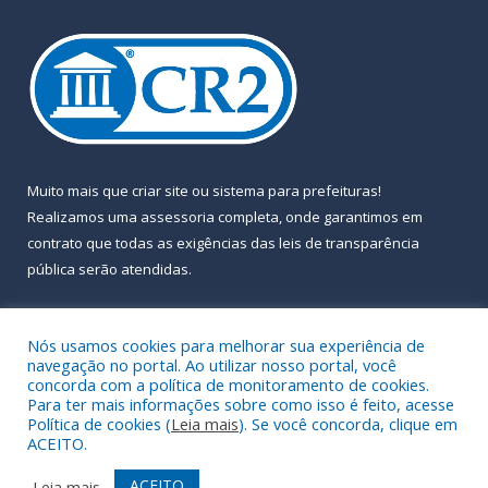
Muito mais que
criar site
ou
sistema para prefeituras
!
Realizamos uma
assessoria
completa, onde garantimos em
contrato que todas as exigências das
leis de transparência
pública
serão atendidas.
Conheça o
PNTP
e o
Radar da Transparência Pública
Nós usamos cookies para melhorar sua experiência de
navegação no portal. Ao utilizar nosso portal, você
concorda com a política de monitoramento de cookies.
Para ter mais informações sobre como isso é feito, acesse
Política de cookies (
Leia mais
). Se você concorda, clique em
Todos os direitos reservados a Prefeitura Municipal de Almeirim.
ACEITO.
Mapa do Site
Acessar Área Administrativa
ACEITO
Leia mais