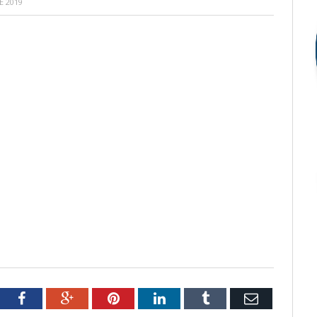
E 2019
tter
Facebook
Google+
Pinterest
LinkedIn
Tumblr
Email