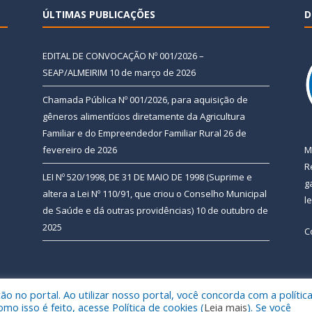
ÚLTIMAS PUBLICAÇÕES
D
EDITAL DE CONVOCAÇÃO Nº 001/2026 –
SEAP/ALMEIRIM
10 de março de 2026
Chamada Pública Nº 001/2026, para aquisição de
gêneros alimentícios diretamente da Agricultura
Familiar e do Empreendedor Familiar Rural
26 de
fevereiro de 2026
M
R
LEI Nº 520/1998, DE 31 DE MAIO DE 1998 (Suprime e
g
altera a Lei Nº 110/91, que criou o Conselho Municipal
l
de Saúde e dá outras providências)
10 de outubro de
2025
C
 no portal. Ao utilizar nosso portal, você concorda com a polític
 de Almeirim.
Mapa do Si
 isso é feito, acesse Política de cookies (
Leia mais
). Se você