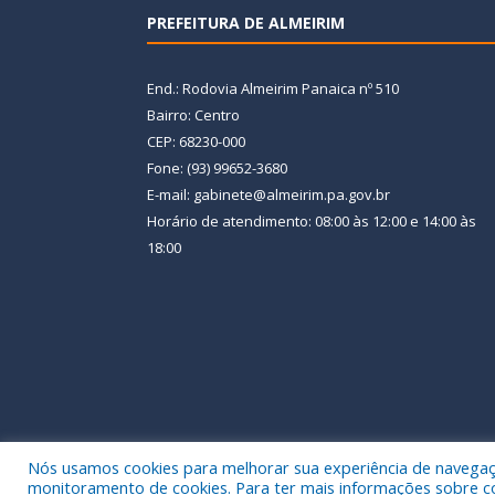
PREFEITURA DE ALMEIRIM
End.: Rodovia Almeirim Panaica nº 510
Bairro: Centro
CEP: 68230-000
Fone: (93) 99652-3680
E-mail: gabinete@almeirim.pa.gov.br
Horário de atendimento: 08:00 às 12:00 e 14:00 às
18:00
Nós usamos cookies para melhorar sua experiência de navegação
Todos os direitos reservados a Prefeitura Municipal
monitoramento de cookies. Para ter mais informações sobre como