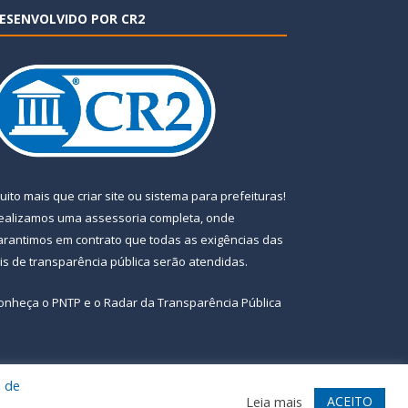
ESENVOLVIDO POR CR2
uito mais que
criar site
ou
sistema para prefeituras
!
ealizamos uma
assessoria
completa, onde
arantimos em contrato que todas as exigências das
eis de transparência pública
serão atendidas.
onheça o
PNTP
e o
Radar da Transparência Pública
a de
te
Acessar Área Administrativa
Acessar Webmail
ACEITO
Leia mais