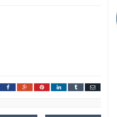
tter
Facebook
Google+
Pinterest
LinkedIn
Tumblr
Email