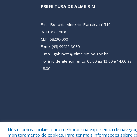
PREFEITURA DE ALMEIRIM
End.: Rodovia Almeirim Panaica nº 510
Bairro: Centro
CEP: 68230-000
Fone: (93) 99652-3680
E-mail: gabinete@almeirim.pa.gov.br
Horário de atendimento: 08:00 às 12:00 e 14:00 às
18:00
Nós usamos cookies para melhorar sua experiência de navegação
Todos os direitos reservados a Prefeitura Municipal
monitoramento de cookies. Para ter mais informações sobre como