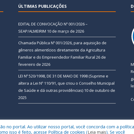
ÚLTIMAS PUBLICAÇÕES
D
EDITAL DE CONVOCAÇÃO Nº 001/2026 –
SEAP/ALMEIRIM
10 de março de 2026
Chamada Pública Nº 001/2026, para aquisição de
gêneros alimentícios diretamente da Agricultura
Familiar e do Empreendedor Familiar Rural
26 de
fevereiro de 2026
M
R
LEI Nº 520/1998, DE 31 DE MAIO DE 1998 (Suprime e
g
altera a Lei Nº 110/91, que criou o Conselho Municipal
l
de Saúde e dá outras providências)
10 de outubro de
2025
C
 no portal. Ao utilizar nosso portal, você concorda com a polític
 de Almeirim.
Mapa do Si
 isso é feito, acesse Política de cookies (
Leia mais
). Se você