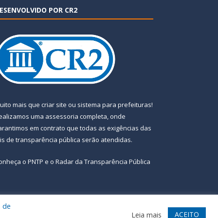
ESENVOLVIDO POR CR2
uito mais que
criar site
ou
sistema para prefeituras
!
ealizamos uma
assessoria
completa, onde
arantimos em contrato que todas as exigências das
eis de transparência pública
serão atendidas.
onheça o
PNTP
e o
Radar da Transparência Pública
a de
te
Acessar Área Administrativa
Acessar Webmail
ACEITO
Leia mais