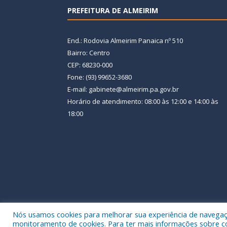
PREFEITURA DE ALMEIRIM
End.: Rodovia Almeirim Panaica nº 510
Bairro: Centro
CEP: 68230-000
Fone: (93) 99652-3680
E-mail: gabinete@almeirim.pa.gov.br
Horário de atendimento: 08:00 às 12:00 e 14:00 às
18:00
Nós usamos cookies para melhorar sua experiência de navegação
Todos os direitos reservados a Prefeitura Municipal
monitoramento de cookies. Para ter mais informações sobre como