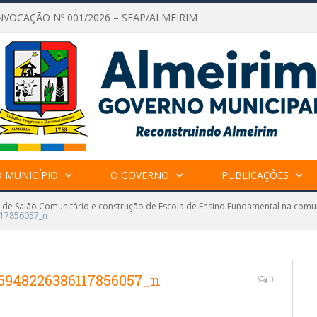
NVOCAÇÃO Nº 001/2026 – SEAP/ALMEIRIM
 MUNICÍPIO
O GOVERNO
PUBLICAÇÕES
de Salão Comunitário e construção de Escola de Ensino Fundamental na comu
17856057_n
6948226386117856057_n
0