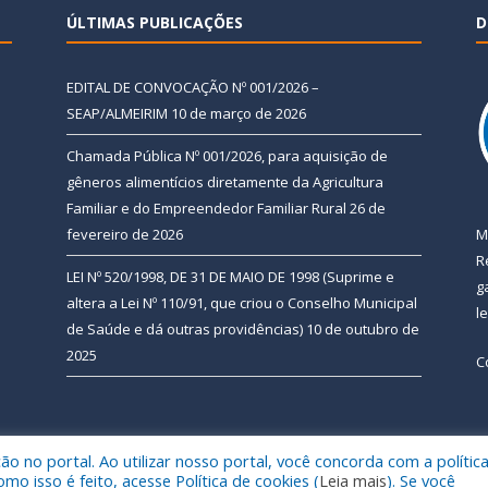
ÚLTIMAS PUBLICAÇÕES
D
EDITAL DE CONVOCAÇÃO Nº 001/2026 –
SEAP/ALMEIRIM
10 de março de 2026
Chamada Pública Nº 001/2026, para aquisição de
gêneros alimentícios diretamente da Agricultura
Familiar e do Empreendedor Familiar Rural
26 de
fevereiro de 2026
M
R
LEI Nº 520/1998, DE 31 DE MAIO DE 1998 (Suprime e
g
altera a Lei Nº 110/91, que criou o Conselho Municipal
l
de Saúde e dá outras providências)
10 de outubro de
2025
C
 no portal. Ao utilizar nosso portal, você concorda com a polític
 de Almeirim.
Mapa do Si
 isso é feito, acesse Política de cookies (
Leia mais
). Se você