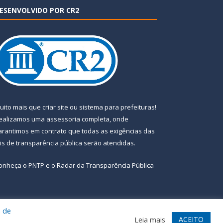
ESENVOLVIDO POR CR2
uito mais que
criar site
ou
sistema para prefeituras
!
ealizamos uma
assessoria
completa, onde
arantimos em contrato que todas as exigências das
eis de transparência pública
serão atendidas.
onheça o
PNTP
e o
Radar da Transparência Pública
a de
te
Acessar Área Administrativa
Acessar Webmail
ACEITO
Leia mais