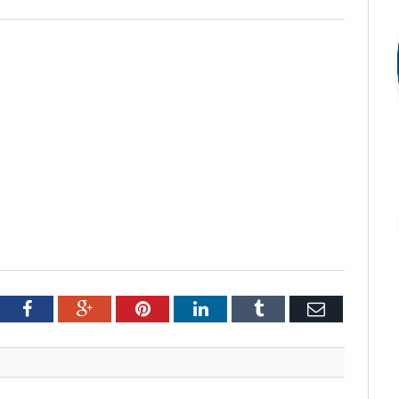
tter
Facebook
Google+
Pinterest
LinkedIn
Tumblr
Email