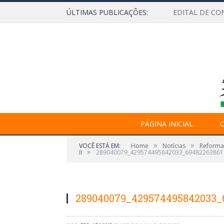
ÚLTIMAS PUBLICAÇÕES:
EDITAL DE CO
PÁGINA INICIAL
O
»
»
VOCÊ ESTÁ EM:
Home
Notícias
Reforma 
»
II
289040079_429574495842033_69482263861
289040079_429574495842033_