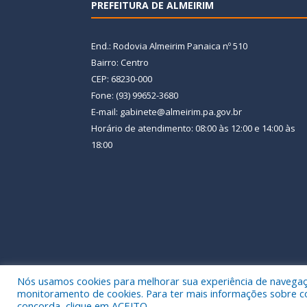
PREFEITURA DE ALMEIRIM
End.: Rodovia Almeirim Panaica nº 510
Bairro: Centro
CEP: 68230-000
Fone: (93) 99652-3680
E-mail: gabinete@almeirim.pa.gov.br
Horário de atendimento: 08:00 às 12:00 e 14:00 às
18:00
Nós usamos cookies para melhorar sua experiência de navegação
Todos os direitos reservados a Prefeitura Municipal
monitoramento de cookies. Para ter mais informações sobre como
concorda, clique em ACEITO.