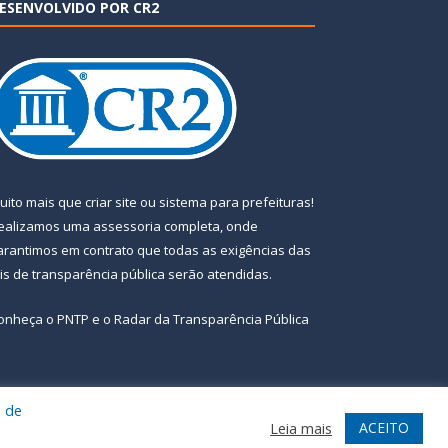
ESENVOLVIDO POR CR2
uito mais que
criar site
ou
sistema para prefeituras
!
ealizamos uma
assessoria
completa, onde
arantimos em contrato que todas as exigências das
eis de transparência pública
serão atendidas.
onheça o
PNTP
e o
Radar da Transparência Pública
a de
te
Acessar Área Administrativa
Acessar Webmail
ACEITO
Leia mais