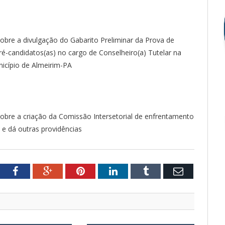
sobre a divulgação do Gabarito Preliminar da Prova de
é-candidatos(as) no cargo de Conselheiro(a) Tutelar na
icípio de Almeirim-PA
sobre a criação da Comissão Intersetorial de enfrentamento
s e dá outras providências
tter
Facebook
Google+
Pinterest
LinkedIn
Tumblr
Email