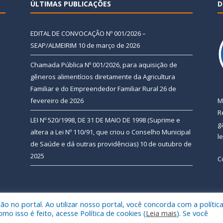
ÚLTIMAS PUBLICAÇÕES
D
EDITAL DE CONVOCAÇÃO Nº 001/2026 –
SEAP/ALMEIRIM
10 de março de 2026
Chamada Pública Nº 001/2026, para aquisição de
gêneros alimentícios diretamente da Agricultura
Familiar e do Empreendedor Familiar Rural
26 de
fevereiro de 2026
M
R
LEI Nº 520/1998, DE 31 DE MAIO DE 1998 (Suprime e
g
altera a Lei Nº 110/91, que criou o Conselho Municipal
l
de Saúde e dá outras providências)
10 de outubro de
2025
C
 no portal. Ao utilizar nosso portal, você concorda com a polític
 de Almeirim.
Mapa do Si
 isso é feito, acesse Política de cookies (
Leia mais
). Se você