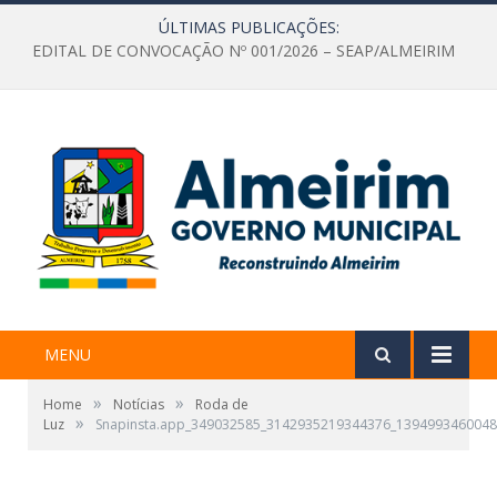
ÚLTIMAS PUBLICAÇÕES:
EDITAL DE CONVOCAÇÃO Nº 001/2026 – SEAP/ALMEIRIM
MENU
»
»
Home
Notícias
Roda de
»
Luz
Snapinsta.app_349032585_3142935219344376_1394993460048