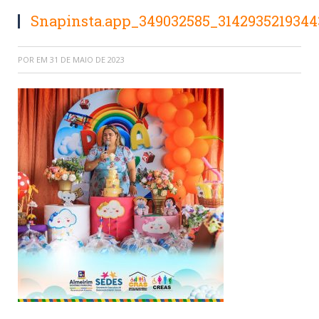
Snapinsta.app_349032585_314293521934
POR
EM
31 DE MAIO DE 2023