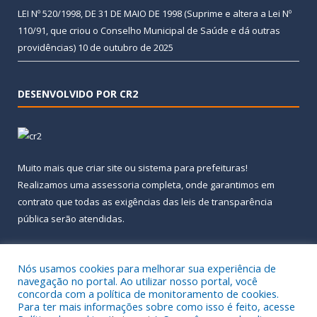
LEI Nº 520/1998, DE 31 DE MAIO DE 1998 (Suprime e altera a Lei Nº
110/91, que criou o Conselho Municipal de Saúde e dá outras
providências)
10 de outubro de 2025
DESENVOLVIDO POR CR2
Muito mais que
criar site
ou
sistema para prefeituras
!
Realizamos uma
assessoria
completa, onde garantimos em
contrato que todas as exigências das
leis de transparência
pública
serão atendidas.
Conheça o
PNTP
e o
Radar da Transparência Pública
Nós usamos cookies para melhorar sua experiência de
navegação no portal. Ao utilizar nosso portal, você
concorda com a política de monitoramento de cookies.
Para ter mais informações sobre como isso é feito, acesse