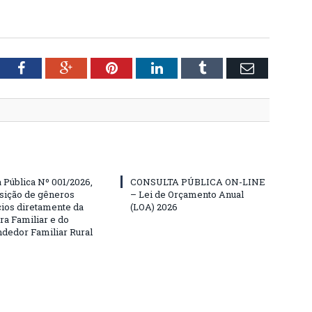
tter
Facebook
Google+
Pinterest
LinkedIn
Tumblr
Email
Pública Nº 001/2026,
CONSULTA PÚBLICA ON-LINE
isição de gêneros
– Lei de Orçamento Anual
cios diretamente da
(LOA) 2026
ra Familiar e do
edor Familiar Rural