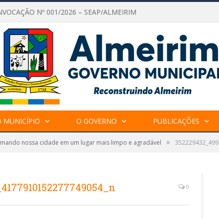
NVOCAÇÃO Nº 001/2026 – SEAP/ALMEIRIM
 MUNICÍPIO
O GOVERNO
PUBLICAÇÕES
»
rmando nossa cidade em um lugar mais limpo e agradável
352229432_499
_4177910152277749054_n
0