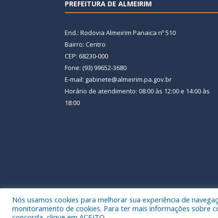
PREFEITURA DE ALMEIRIM
End.: Rodovia Almeirim Panaica nº 510
Bairro: Centro
CEP: 68230-000
Fone: (93) 99652-3680
E-mail: gabinete@almeirim.pa.gov.br
Horário de atendimento: 08:00 às 12:00 e 14:00 às
18:00
Nós usamos cookies para melhorar sua experiência de navegação
Todos os direitos reservados a Prefeitura Municipal
monitoramento de cookies. Para ter mais informações sobre como
concorda, clique em ACEITO.