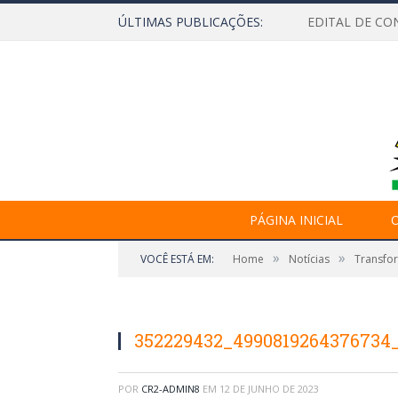
ÚLTIMAS PUBLICAÇÕES:
EDITAL DE CO
PÁGINA INICIAL
O
»
»
VOCÊ ESTÁ EM:
Home
Notícias
Transfo
352229432_4990819264376734
POR
CR2-ADMIN8
EM
12 DE JUNHO DE 2023