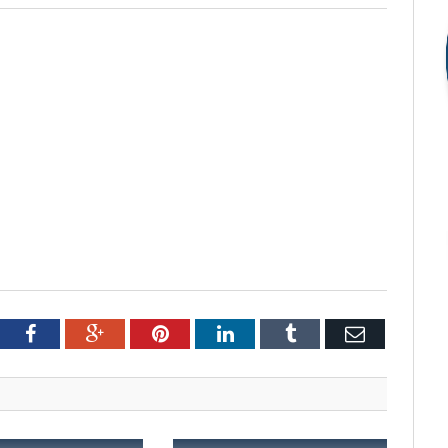
tter
Facebook
Google+
Pinterest
LinkedIn
Tumblr
Email