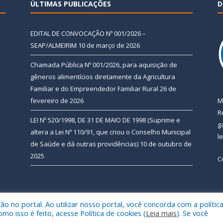
ÚLTIMAS PUBLICAÇÕES
D
EDITAL DE CONVOCAÇÃO Nº 001/2026 –
SEAP/ALMEIRIM
10 de março de 2026
Chamada Pública Nº 001/2026, para aquisição de
gêneros alimentícios diretamente da Agricultura
Familiar e do Empreendedor Familiar Rural
26 de
fevereiro de 2026
M
R
LEI Nº 520/1998, DE 31 DE MAIO DE 1998 (Suprime e
g
altera a Lei Nº 110/91, que criou o Conselho Municipal
l
de Saúde e dá outras providências)
10 de outubro de
2025
C
 no portal. Ao utilizar nosso portal, você concorda com a polític
 de Almeirim.
Mapa do Si
 isso é feito, acesse Política de cookies (
Leia mais
). Se você