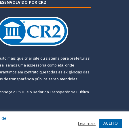
ESENVOLVIDO POR CR2
uito mais que
criar site
ou
sistema para prefeituras
!
ealizamos uma
assessoria
completa, onde
arantimos em contrato que todas as exigências das
eis de transparência pública
serão atendidas.
onheça o
PNTP
e o
Radar da Transparência Pública
a de
te
Acessar Área Administrativa
Acessar Webmail
ACEITO
Leia mais