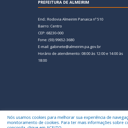
PREFEITURA DE ALMEIRIM
End.: Rodovia Almeirim Panaica nº 510
Bairro: Centro
CEP: 68230-000
Fone: (93) 99652-3680
E-mail: gabinete@almeirim.pa.gov.br
Horário de atendimento: 08:00 às 12:00 e 14:00 às
18:00
Nós usamos cookies para melhorar sua experiência de navegação
Todos os direitos reservados a Prefeitura Municipal
monitoramento de cookies. Para ter mais informações sobre como
concorda, clique em ACEITO.