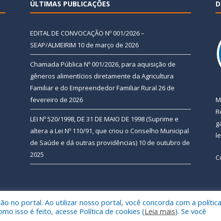
ÚLTIMAS PUBLICAÇÕES
D
EDITAL DE CONVOCAÇÃO Nº 001/2026 –
SEAP/ALMEIRIM
10 de março de 2026
Chamada Pública Nº 001/2026, para aquisição de
gêneros alimentícios diretamente da Agricultura
Familiar e do Empreendedor Familiar Rural
26 de
fevereiro de 2026
M
R
LEI Nº 520/1998, DE 31 DE MAIO DE 1998 (Suprime e
g
altera a Lei Nº 110/91, que criou o Conselho Municipal
l
de Saúde e dá outras providências)
10 de outubro de
2025
C
 no portal. Ao utilizar nosso portal, você concorda com a polític
 de Almeirim.
Mapa do Si
 isso é feito, acesse Política de cookies (
Leia mais
). Se você