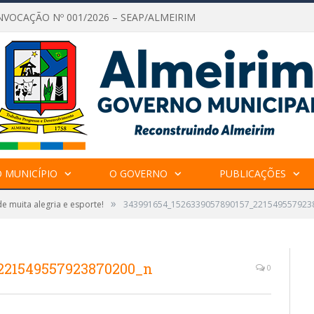
NVOCAÇÃO Nº 001/2026 – SEAP/ALMEIRIM
 MUNICÍPIO
O GOVERNO
PUBLICAÇÕES
»
e muita alegria e esporte!
343991654_1526339057890157_221549557923
221549557923870200_n
0