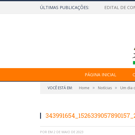
ÚLTIMAS PUBLICAÇÕES:
EDITAL DE CO
PÁGINA INICIAL
O
»
»
VOCÊ ESTÁ EM:
Home
Notícias
Um dia d
343991654_1526339057890157_
POR
EM
2 DE MAIO DE 2023