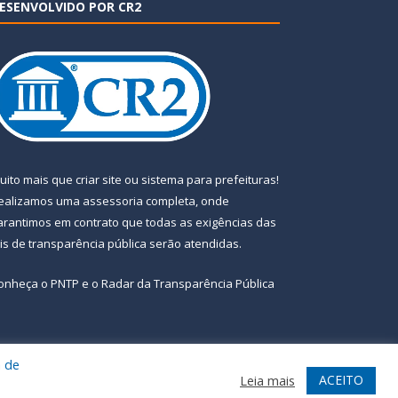
ESENVOLVIDO POR CR2
uito mais que
criar site
ou
sistema para prefeituras
!
ealizamos uma
assessoria
completa, onde
arantimos em contrato que todas as exigências das
eis de transparência pública
serão atendidas.
onheça o
PNTP
e o
Radar da Transparência Pública
a de
te
Acessar Área Administrativa
Acessar Webmail
ACEITO
Leia mais