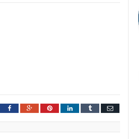
tter
Facebook
Google+
Pinterest
LinkedIn
Tumblr
Email