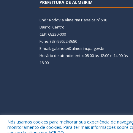
PREFEITURA DE ALMEIRIM
End.: Rodovia Almeirim Panaica nº 510
Bairro: Centro
CEP: 68230-000
Fone: (93) 99652-3680
E-mail: gabinete@almeirim.pa.gov.br
Horário de atendimento: 08:00 às 12:00 e 14:00 às
18:00
Nós usamos cookies para melhorar sua experiência de navegação
Todos os direitos reservados a Prefeitura Municipal
monitoramento de cookies. Para ter mais informações sobre como
concorda, clique em ACEITO.