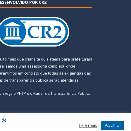
ESENVOLVIDO POR CR2
uito mais que
criar site
ou
sistema para prefeituras
!
ealizamos uma
assessoria
completa, onde
arantimos em contrato que todas as exigências das
eis de transparência pública
serão atendidas.
onheça o
PNTP
e o
Radar da Transparência Pública
a de
te
Acessar Área Administrativa
Acessar Webmail
ACEITO
Leia mais