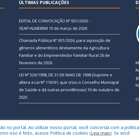
ÚLTIMAS PUBLICAÇÕES
D
EDITAL DE CONVOCAÇÃO Nº 001/2026 –
SEAP/ALMEIRIM
10 de março de 2026
Chamada Pública Nº 001/2026, para aquisição de
gêneros alimentícios diretamente da Agricultura
Familiar e do Empreendedor Familiar Rural
26 de
fevereiro de 2026
M
R
LEI Nº 520/1998, DE 31 DE MAIO DE 1998 (Suprime e
g
altera a Lei Nº 110/91, que criou o Conselho Municipal
l
de Saúde e dá outras providências)
10 de outubro de
2025
C
 no portal. Ao utilizar nosso portal, você concorda com a polític
 de Almeirim.
Mapa do Si
 isso é feito, acesse Política de cookies (
Leia mais
). Se você