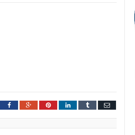
tter
Facebook
Google+
Pinterest
LinkedIn
Tumblr
Email