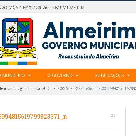
NVOCAÇÃO Nº 001/2026 – SEAP/ALMEIRIM
 MUNICÍPIO
O GOVERNO
PUBLICAÇÕES
»
e muita alegria e esporte!
344000553_783725366699400_5994815619799
5994815619799823371_n
0