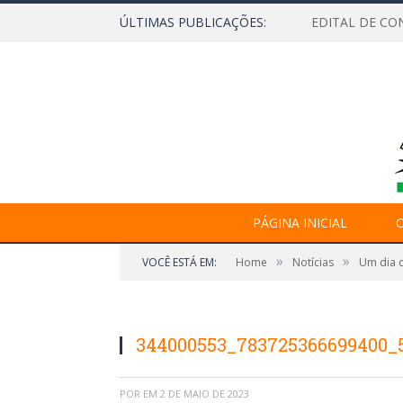
ÚLTIMAS PUBLICAÇÕES:
EDITAL DE CO
PÁGINA INICIAL
O
»
»
VOCÊ ESTÁ EM:
Home
Notícias
Um dia d
344000553_783725366699400_
POR
EM
2 DE MAIO DE 2023