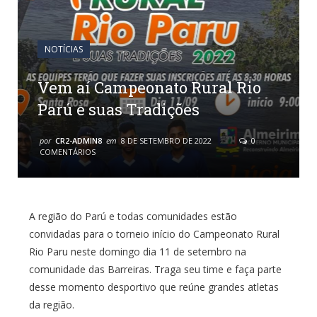
NOTÍCIAS
Vem aí Campeonato Rural Rio
Parú e suas Tradições
por
CR2-ADMIN8
em
8 DE SETEMBRO DE 2022
0
COMENTÁRIOS
A região do Parú e todas comunidades estão
convidadas para o torneio início do Campeonato Rural
Rio Paru neste domingo dia 11 de setembro na
comunidade das Barreiras. Traga seu time e faça parte
desse momento desportivo que reúne grandes atletas
da região.