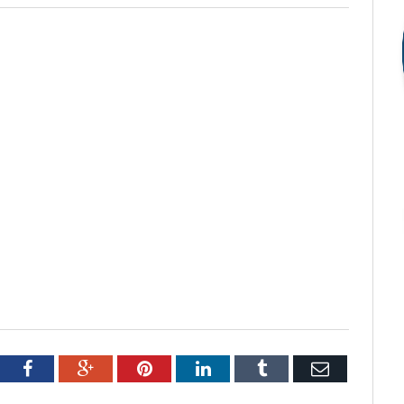
tter
Facebook
Google+
Pinterest
LinkedIn
Tumblr
Email