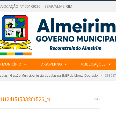
NVOCAÇÃO Nº 001/2026 – SEAP/ALMEIRIM
 MUNICÍPIO
O GOVERNO
PUBLICAÇÕES
»
 aulas - Gestão Municipal inicia as aulas na EMEF de Monte Dourado
333087
11124151533201526_n
0