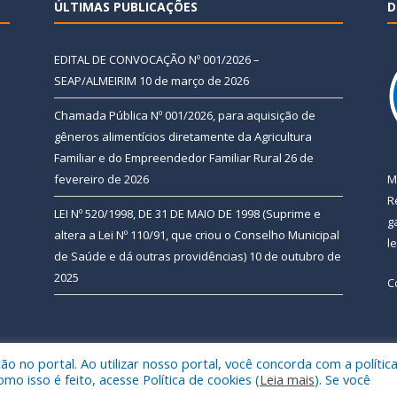
ÚLTIMAS PUBLICAÇÕES
D
EDITAL DE CONVOCAÇÃO Nº 001/2026 –
SEAP/ALMEIRIM
10 de março de 2026
Chamada Pública Nº 001/2026, para aquisição de
gêneros alimentícios diretamente da Agricultura
Familiar e do Empreendedor Familiar Rural
26 de
fevereiro de 2026
M
R
LEI Nº 520/1998, DE 31 DE MAIO DE 1998 (Suprime e
g
altera a Lei Nº 110/91, que criou o Conselho Municipal
l
de Saúde e dá outras providências)
10 de outubro de
2025
C
 no portal. Ao utilizar nosso portal, você concorda com a polític
 de Almeirim.
Mapa do Si
 isso é feito, acesse Política de cookies (
Leia mais
). Se você