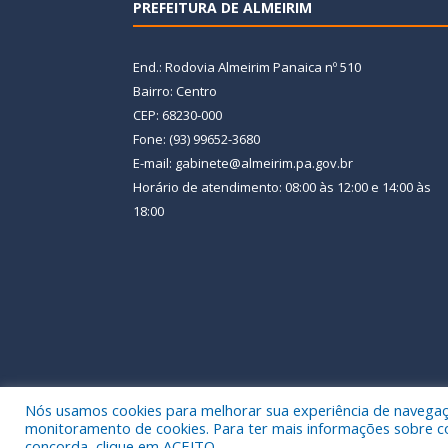
PREFEITURA DE ALMEIRIM
End.: Rodovia Almeirim Panaica nº 510
Bairro: Centro
CEP: 68230-000
Fone: (93) 99652-3680
E-mail: gabinete@almeirim.pa.gov.br
Horário de atendimento: 08:00 às 12:00 e 14:00 às
18:00
Nós usamos cookies para melhorar sua experiência de navegação
Todos os direitos reservados a Prefeitura Municipal
monitoramento de cookies. Para ter mais informações sobre como
concorda, clique em ACEITO.