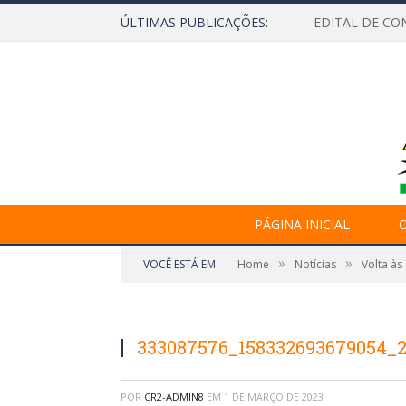
ÚLTIMAS PUBLICAÇÕES:
EDITAL DE CO
PÁGINA INICIAL
O
»
»
VOCÊ ESTÁ EM:
Home
Notícias
Volta às
333087576_158332693679054_2
POR
CR2-ADMIN8
EM
1 DE MARÇO DE 2023