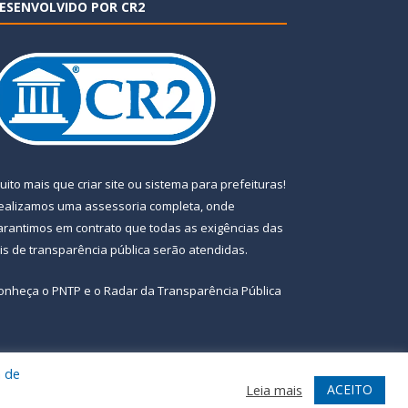
ESENVOLVIDO POR CR2
uito mais que
criar site
ou
sistema para prefeituras
!
ealizamos uma
assessoria
completa, onde
arantimos em contrato que todas as exigências das
eis de transparência pública
serão atendidas.
onheça o
PNTP
e o
Radar da Transparência Pública
a de
te
Acessar Área Administrativa
Acessar Webmail
ACEITO
Leia mais