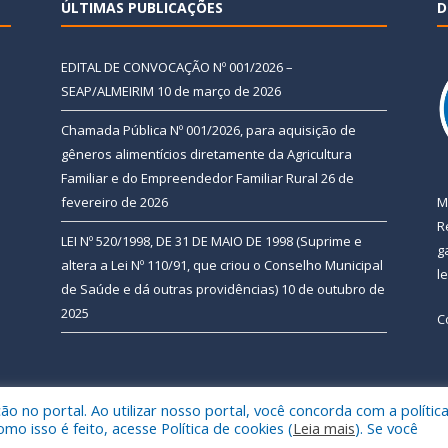
ÚLTIMAS PUBLICAÇÕES
D
EDITAL DE CONVOCAÇÃO Nº 001/2026 –
SEAP/ALMEIRIM
10 de março de 2026
Chamada Pública Nº 001/2026, para aquisição de
gêneros alimentícios diretamente da Agricultura
Familiar e do Empreendedor Familiar Rural
26 de
fevereiro de 2026
M
R
LEI Nº 520/1998, DE 31 DE MAIO DE 1998 (Suprime e
g
altera a Lei Nº 110/91, que criou o Conselho Municipal
l
de Saúde e dá outras providências)
10 de outubro de
2025
C
 no portal. Ao utilizar nosso portal, você concorda com a polític
 de Almeirim.
Mapa do Si
 isso é feito, acesse Política de cookies (
Leia mais
). Se você