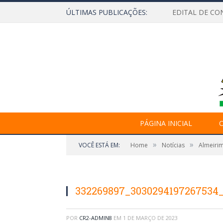
ÚLTIMAS PUBLICAÇÕES:
EDITAL DE CO
PÁGINA INICIAL
O
»
»
VOCÊ ESTÁ EM:
Home
Notícias
Almeirim
332269897_3030294197267534
POR
CR2-ADMIN8
EM
1 DE MARÇO DE 2023