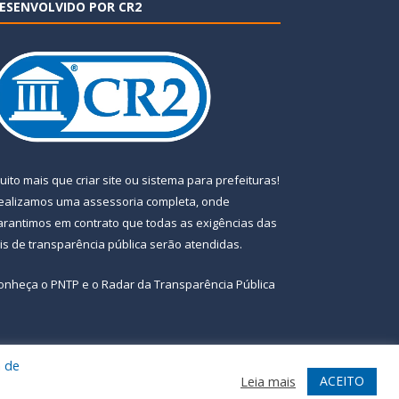
ESENVOLVIDO POR CR2
uito mais que
criar site
ou
sistema para prefeituras
!
ealizamos uma
assessoria
completa, onde
arantimos em contrato que todas as exigências das
eis de transparência pública
serão atendidas.
onheça o
PNTP
e o
Radar da Transparência Pública
a de
te
Acessar Área Administrativa
Acessar Webmail
ACEITO
Leia mais