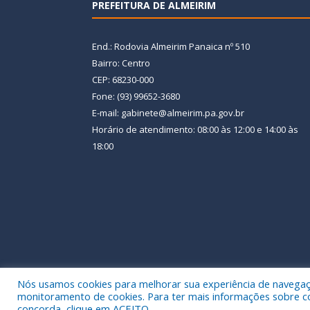
PREFEITURA DE ALMEIRIM
End.: Rodovia Almeirim Panaica nº 510
Bairro: Centro
CEP: 68230-000
Fone: (93) 99652-3680
E-mail: gabinete@almeirim.pa.gov.br
Horário de atendimento: 08:00 às 12:00 e 14:00 às
18:00
Nós usamos cookies para melhorar sua experiência de navegação
Todos os direitos reservados a Prefeitura Municipal
monitoramento de cookies. Para ter mais informações sobre como
concorda, clique em ACEITO.