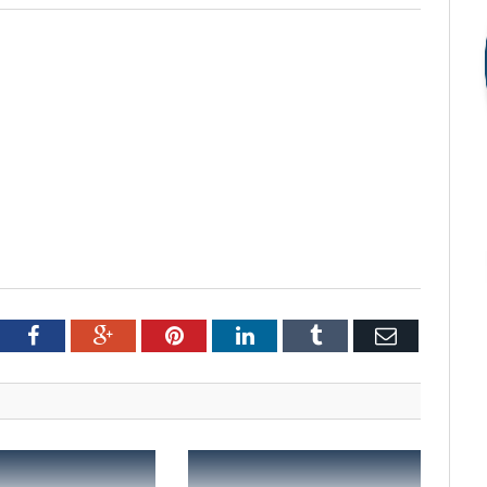
tter
Facebook
Google+
Pinterest
LinkedIn
Tumblr
Email