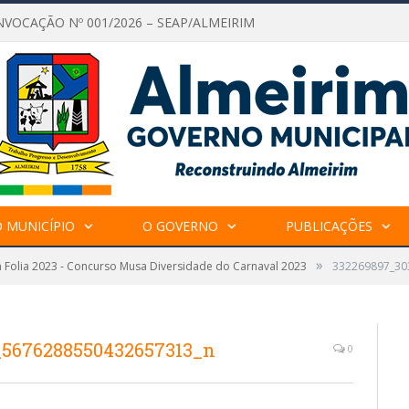
NVOCAÇÃO Nº 001/2026 – SEAP/ALMEIRIM
 MUNICÍPIO
O GOVERNO
PUBLICAÇÕES
»
 Folia 2023 - Concurso Musa Diversidade do Carnaval 2023
332269897_30
_5676288550432657313_n
0