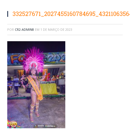
332527671_2027455160784695_4321106356
POR
CR2-ADMIN8
EM
1 DE MARÇO DE 2023