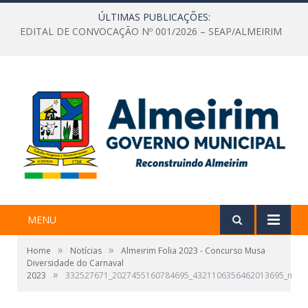
ÚLTIMAS PUBLICAÇÕES:
EDITAL DE CONVOCAÇÃO Nº 001/2026 – SEAP/ALMEIRIM
MENU
»
»
Home
Notícias
Almeirim Folia 2023 - Concurso Musa
Diversidade do Carnaval
»
2023
332527671_2027455160784695_4321106356462013695_n