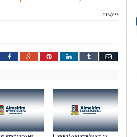
LICITAÇÕES
tter
Facebook
Google+
Pinterest
LinkedIn
Tumblr
Email
 ELETRÔNICO Nº
PREGÃO ELETRÔNICO Nº