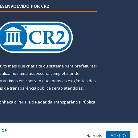
ESENVOLVIDO POR CR2
uito mais que
criar site
ou
sistema para prefeituras
!
ealizamos uma
assessoria
completa, onde
arantimos em contrato que todas as exigências das
eis de transparência pública
serão atendidas.
onheça o
PNTP
e o
Radar da Transparência Pública
a de
te
Acessar Área Administrativa
Acessar Webmail
ACEITO
Leia mais