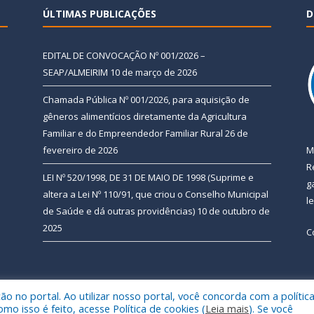
ÚLTIMAS PUBLICAÇÕES
D
EDITAL DE CONVOCAÇÃO Nº 001/2026 –
SEAP/ALMEIRIM
10 de março de 2026
Chamada Pública Nº 001/2026, para aquisição de
gêneros alimentícios diretamente da Agricultura
Familiar e do Empreendedor Familiar Rural
26 de
fevereiro de 2026
M
R
LEI Nº 520/1998, DE 31 DE MAIO DE 1998 (Suprime e
g
altera a Lei Nº 110/91, que criou o Conselho Municipal
l
de Saúde e dá outras providências)
10 de outubro de
2025
C
 no portal. Ao utilizar nosso portal, você concorda com a polític
 de Almeirim.
Mapa do Si
 isso é feito, acesse Política de cookies (
Leia mais
). Se você