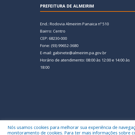
PREFEITURA DE ALMEIRIM
End.: Rodovia Almeirim Panaica nº 510
Bairro: Centro
CEP: 68230-000
Fone: (93) 99652-3680
E-mail: gabinete@almeirim.pa.gov.br
Horário de atendimento: 08:00 às 12:00 e 14:00 às
18:00
Nós usamos cookies para melhorar sua experiência de navegação
Todos os direitos reservados a Prefeitura Municipal
monitoramento de cookies. Para ter mais informações sobre como