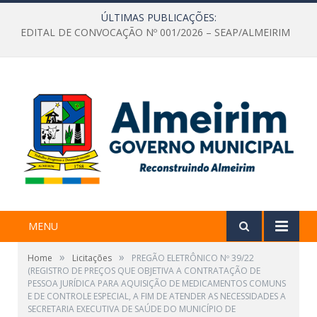
ÚLTIMAS PUBLICAÇÕES:
EDITAL DE CONVOCAÇÃO Nº 001/2026 – SEAP/ALMEIRIM
MENU
»
»
Home
Licitações
PREGÃO ELETRÔNICO Nº 39/22
(REGISTRO DE PREÇOS QUE OBJETIVA A CONTRATAÇÃO DE
PESSOA JURÍDICA PARA AQUISIÇÃO DE MEDICAMENTOS COMUNS
E DE CONTROLE ESPECIAL, A FIM DE ATENDER AS NECESSIDADES A
SECRETARIA EXECUTIVA DE SAÚDE DO MUNICÍPIO DE